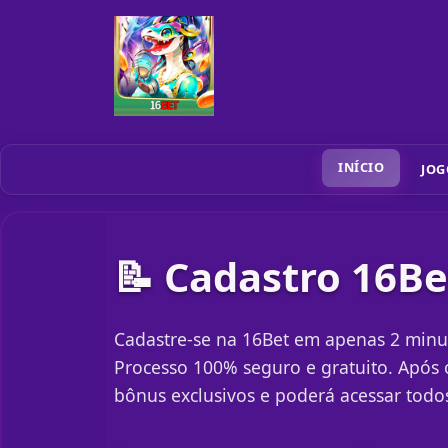
INÍCIO
JOG
📝 Cadastro 16Be
Cadastre-se na 16Bet em apenas 2 minu
Processo 100% seguro e gratuito. Após 
bônus exclusivos e poderá acessar todo