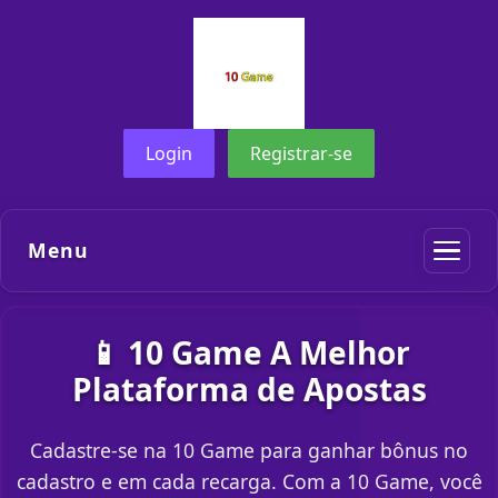
Login
Registrar-se
Menu
📱 10 Game A Melhor
Plataforma de Apostas
Cadastre-se na 10 Game para ganhar bônus no
cadastro e em cada recarga. Com a 10 Game, você