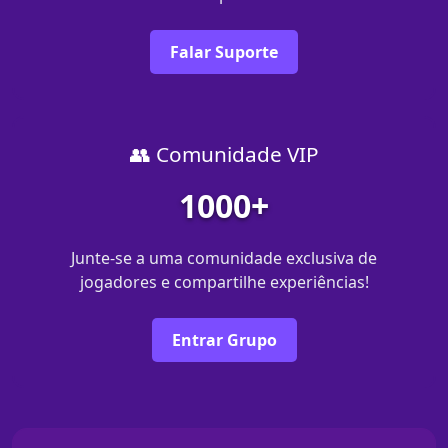
Falar Suporte
👥 Comunidade VIP
1000+
Junte-se a uma comunidade exclusiva de
jogadores e compartilhe experiências!
Entrar Grupo