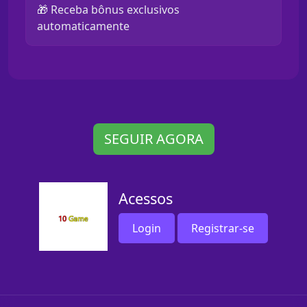
🎁 Receba bônus exclusivos
automaticamente
SEGUIR AGORA
Acessos
Login
Registrar-se