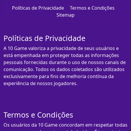
Políticas de Privacidade
Termos e Condições
Sitemap
Políticas de Privacidade
A 10 Game valoriza a privacidade de seus usuários e
está empenhada em proteger todas as informações
pessoais fornecidas durante o uso de nossos canais de
comunicação. Todos os dados coletados são utilizados
exclusivamente para fins de melhoria contínua da
experiência de nossos jogadores.
Termos e Condições
Os usuários da 10 Game concordam em respeitar todas