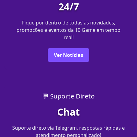
24/7
Fique por dentro de todas as novidades,
promoções e eventos da 10 Game em tempo
real!
Ver Notícias
💬 Suporte Direto
Chat
Suporte direto via Telegram, respostas rápidas e
atendimento personalizado!