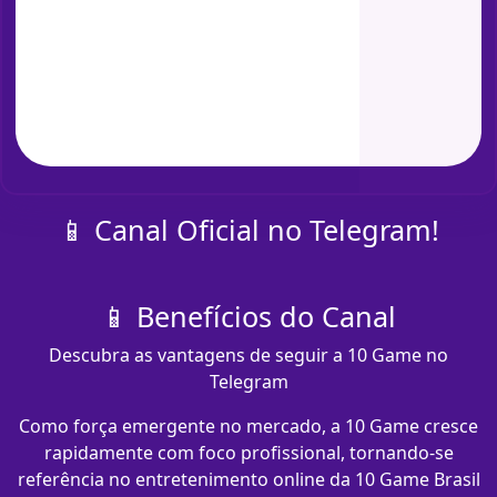
📱 Canal Oficial no Telegram!
📱 Benefícios do Canal
Descubra as vantagens de seguir a 10 Game no
Telegram
Como força emergente no mercado, a 10 Game cresce
rapidamente com foco profissional, tornando-se
referência no entretenimento online da 10 Game Brasil