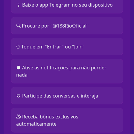
📱 Baixe o app Telegram no seu dispositivo
🔍 Procure por "@188RioOficial"
👆 Toque em "Entrar" ou "Join"
🔔 Ative as notificações para não perder
nada
💬 Participe das conversas e interaja
🎁 Receba bônus exclusivos
automaticamente