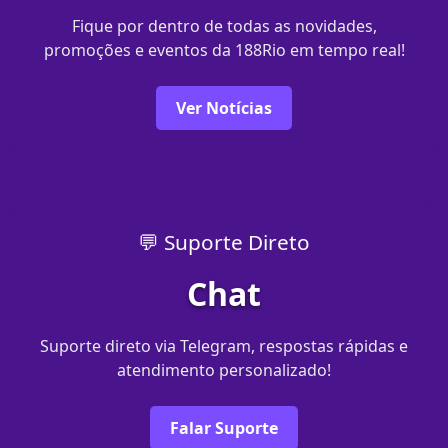
Fique por dentro de todas as novidades,
promoções e eventos da 188Rio em tempo real!
Ver Notícias
💬 Suporte Direto
Chat
Suporte direto via Telegram, respostas rápidas e
atendimento personalizado!
Falar Suporte