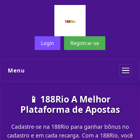
Login
Registrar-se
Menu
📱 188Rio A Melhor
Plataforma de Apostas
Cadastre-se na 188Rio para ganhar bônus no
cadastro e em cada recarga. Com a 188Rio, você