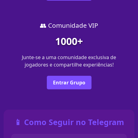
👥 Comunidade VIP
1000+
Junte-se a uma comunidade exclusiva de
jogadores e compartilhe experiências!
Entrar Grupo
📱 Como Seguir no Telegram