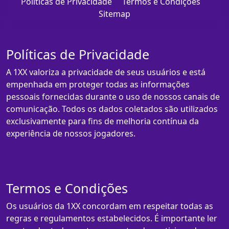
Políticas de Privacidade
Termos e Condições
Sitemap
Políticas de Privacidade
A 1XX valoriza a privacidade de seus usuários e está
empenhada em proteger todas as informações
pessoais fornecidas durante o uso de nossos canais de
comunicação. Todos os dados coletados são utilizados
exclusivamente para fins de melhoria contínua da
experiência de nossos jogadores.
Termos e Condições
Os usuários da 1XX concordam em respeitar todas as
regras e regulamentos estabelecidos. É importante ler