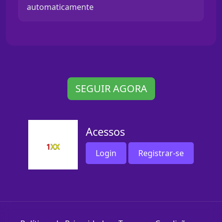
automaticamente
SEGUIR AGORA
Acessos
Login
Registrar-se