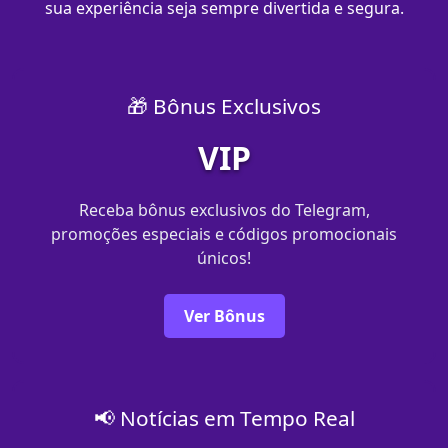
sua experiência seja sempre divertida e segura.
🎁 Bônus Exclusivos
VIP
Receba bônus exclusivos do Telegram,
promoções especiais e códigos promocionais
únicos!
Ver Bônus
📢 Notícias em Tempo Real