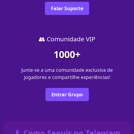
Falar Suporte
👥 Comunidade VIP
1000+
Junte-se a uma comunidade exclusiva de
jogadores e compartilhe experiências!
Entrar Grupo
📱 Como Seguir no Telegram