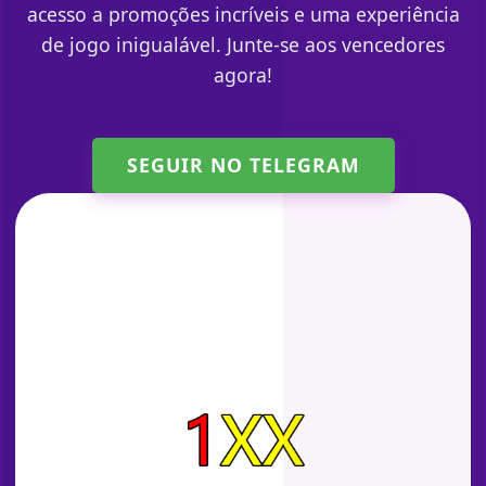
acesso a promoções incríveis e uma experiência
de jogo inigualável. Junte-se aos vencedores
agora!
SEGUIR NO TELEGRAM