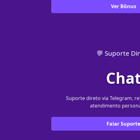
Ver Bônus
💬 Suporte Di
Cha
Suporte direto via Telegram, r
atendimento persona
Falar Suport