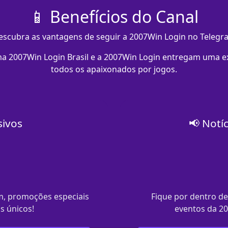
📱 Benefícios do Canal
escubra as vantagens de seguir a 2007Win Login no Telegr
ma 2007Win Login Brasil e a 2007Win Login entregam uma ex
todos os apaixonados por jogos.
sivos
📢 Notí
m, promoções especiais
Fique por dentro d
s únicos!
eventos da 2