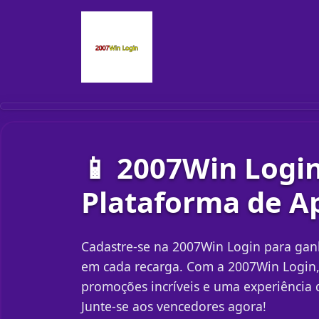
📱 2007Win Logi
Plataforma de A
Cadastre-se na 2007Win Login para gan
em cada recarga. Com a 2007Win Login,
promoções incríveis e uma experiência d
Junte-se aos vencedores agora!