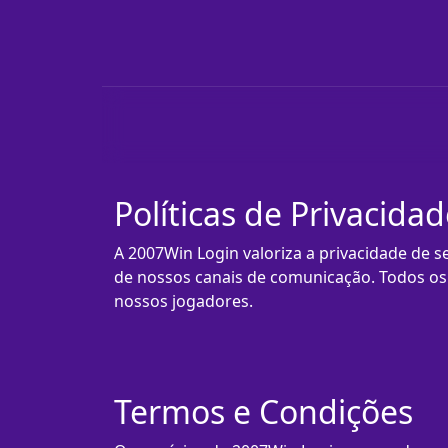
Políticas de Privacida
A 2007Win Login valoriza a privacidade de 
de nossos canais de comunicação. Todos os 
nossos jogadores.
Termos e Condições