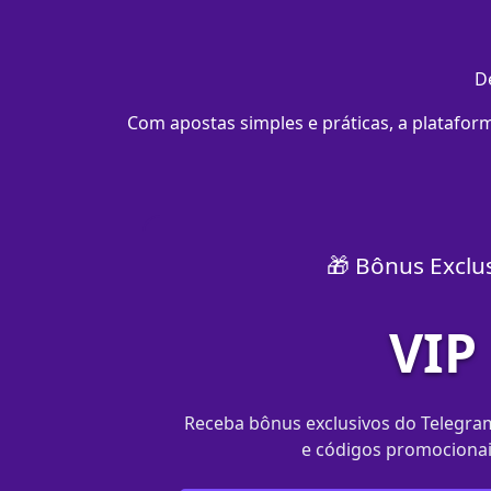
D
Com apostas simples e práticas, a platafor
🎁 Bônus Exclu
VIP
Receba bônus exclusivos do Telegra
e códigos promocionai