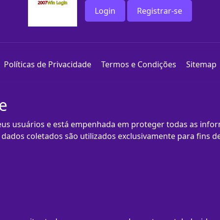
Login
Registrar-se
Políticas de Privacidade
Termos e Condições
Sitemap
de
seus usuários e está empenhada em proteger todas as info
dados coletados são utilizados exclusivamente para fins d