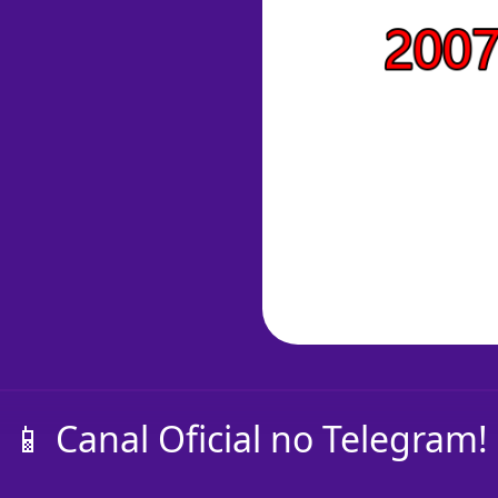
📱 Canal Oficial no Telegram!