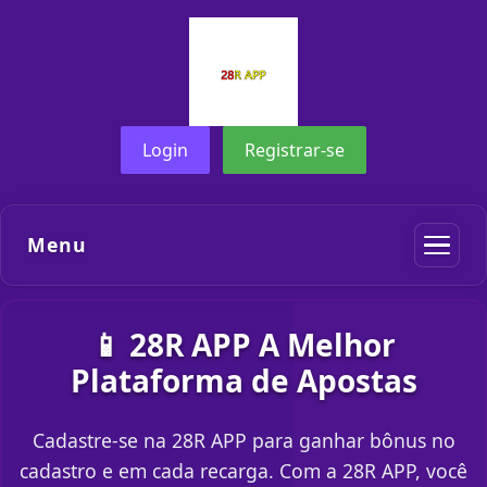
Login
Registrar-se
Menu
📱 28R APP A Melhor
Plataforma de Apostas
Cadastre-se na 28R APP para ganhar bônus no
cadastro e em cada recarga. Com a 28R APP, você