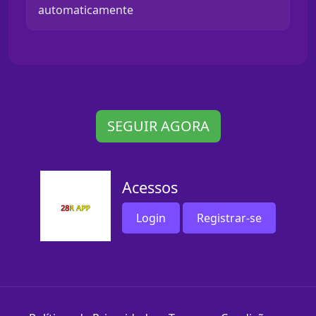
automaticamente
SEGUIR AGORA
Acessos
Login
Registrar-se