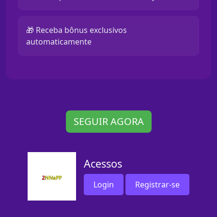
🎁 Receba bônus exclusivos
automaticamente
SEGUIR AGORA
Acessos
Login
Registrar-se