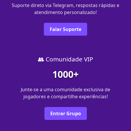
Suporte direto via Telegram, respostas rápidas e
atendimento personalizado!
Falar Suporte
👥 Comunidade VIP
1000+
Junte-se a uma comunidade exclusiva de
jogadores e compartilhe experiências!
Entrar Grupo