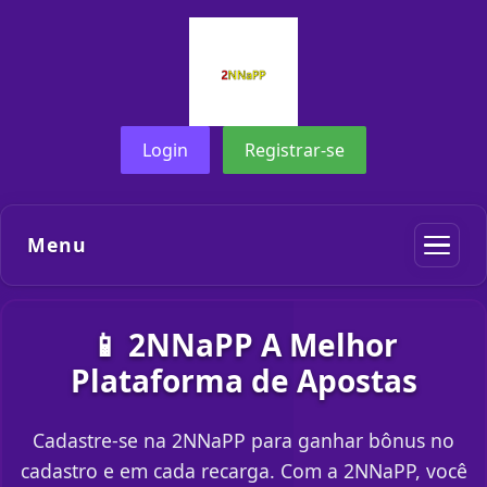
Login
Registrar-se
Menu
📱 2NNaPP A Melhor
Plataforma de Apostas
Cadastre-se na 2NNaPP para ganhar bônus no
cadastro e em cada recarga. Com a 2NNaPP, você