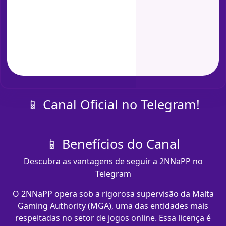
📱 Canal Oficial no Telegram!
📱 Benefícios do Canal
Descubra as vantagens de seguir a 2NNaPP no
Telegram
O 2NNaPP opera sob a rigorosa supervisão da Malta
Gaming Authority (MGA), uma das entidades mais
respeitadas no setor de jogos online. Essa licença é