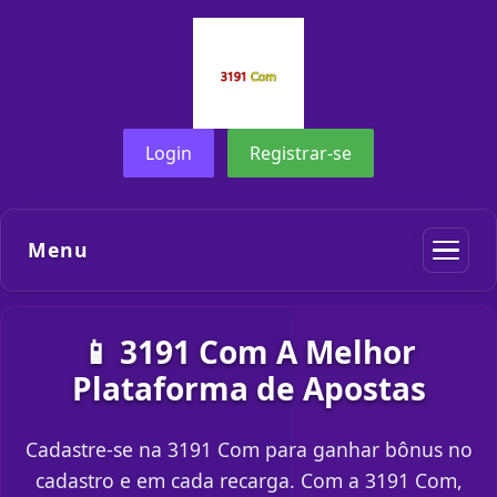
Login
Registrar-se
Menu
📱 3191 Com A Melhor
Plataforma de Apostas
Cadastre-se na 3191 Com para ganhar bônus no
cadastro e em cada recarga. Com a 3191 Com,