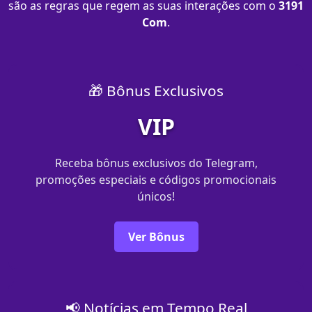
são as regras que regem as suas interações com o
3191
Com
.
🎁 Bônus Exclusivos
VIP
Receba bônus exclusivos do Telegram,
promoções especiais e códigos promocionais
únicos!
Ver Bônus
📢 Notícias em Tempo Real