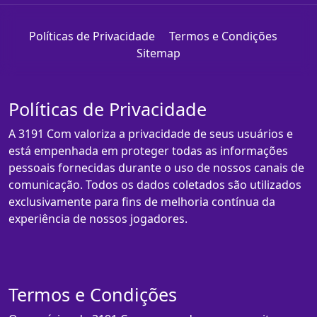
Políticas de Privacidade
Termos e Condições
Sitemap
Políticas de Privacidade
A 3191 Com valoriza a privacidade de seus usuários e
está empenhada em proteger todas as informações
pessoais fornecidas durante o uso de nossos canais de
comunicação. Todos os dados coletados são utilizados
exclusivamente para fins de melhoria contínua da
experiência de nossos jogadores.
Termos e Condições