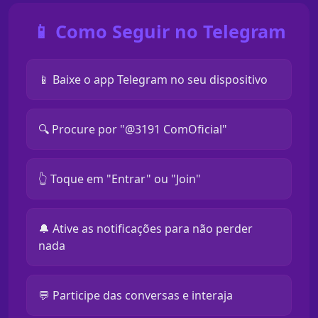
📱 Como Seguir no Telegram
📱 Baixe o app Telegram no seu dispositivo
🔍 Procure por "@3191 ComOficial"
👆 Toque em "Entrar" ou "Join"
🔔 Ative as notificações para não perder
nada
💬 Participe das conversas e interaja