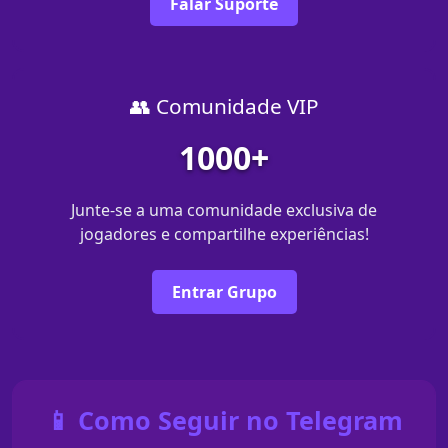
Falar Suporte
👥 Comunidade VIP
1000+
Junte-se a uma comunidade exclusiva de
jogadores e compartilhe experiências!
Entrar Grupo
📱 Como Seguir no Telegram