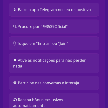
📱 Baixe o app Telegram no seu dispositivo
🔍 Procure por "@3539Oficial"
👆 Toque em "Entrar" ou "Join"
🔔 Ative as notificações para não perder
nada
💬 Participe das conversas e interaja
🎁 Receba bônus exclusivos
automaticamente