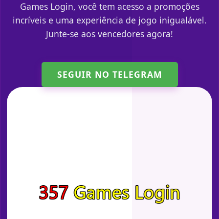
Games Login, você tem acesso a promoções
incríveis e uma experiência de jogo inigualável.
Junte-se aos vencedores agora!
SEGUIR NO TELEGRAM