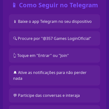
📱 Como Seguir no Telegram
📱 Baixe o app Telegram no seu dispositivo
🔍 Procure por "@357 Games LoginOficial"
👆 Toque em "Entrar" ou "Join"
🔔 Ative as notificações para não perder
nada
💬 Participe das conversas e interaja