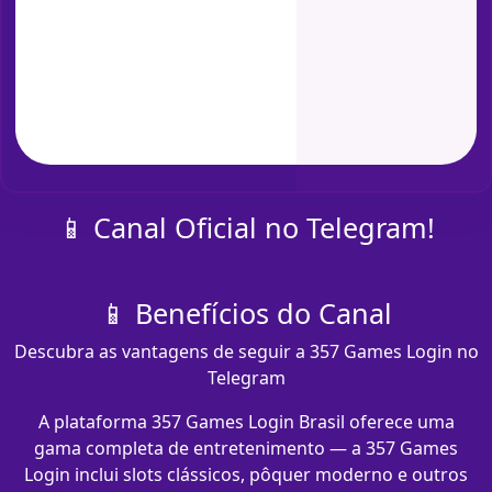
📱 Canal Oficial no Telegram!
📱 Benefícios do Canal
Descubra as vantagens de seguir a 357 Games Login no
Telegram
A plataforma 357 Games Login Brasil oferece uma
gama completa de entretenimento — a 357 Games
Login inclui slots clássicos, pôquer moderno e outros