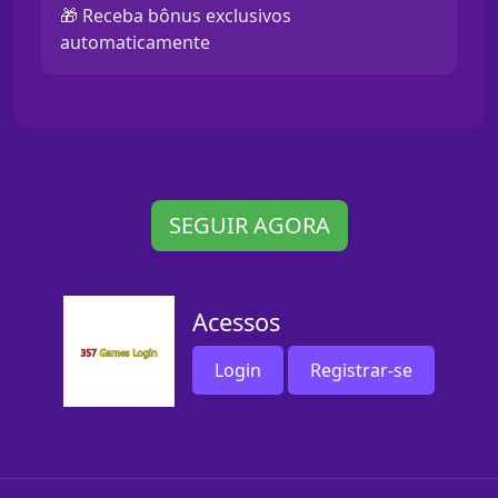
🎁 Receba bônus exclusivos
automaticamente
SEGUIR AGORA
Acessos
Login
Registrar-se