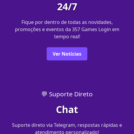
24/7
Fique por dentro de todas as novidades,
promoções e eventos da 357 Games Login em
tempo real!
Ver Notícias
💬 Suporte Direto
Chat
Suporte direto via Telegram, respostas rápidas e
atendimento personalizado!