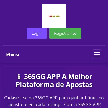
Login
Registrar-se
Menu
📱 365GG APP A Melhor
Plataforma de Apostas
Cadastre-se na 365GG APP para ganhar bônus no
cadastro e em cada recarga. Com a 365GG APP,