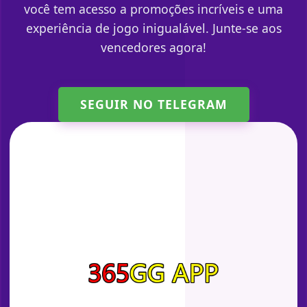
você tem acesso a promoções incríveis e uma
experiência de jogo inigualável. Junte-se aos
vencedores agora!
SEGUIR NO TELEGRAM