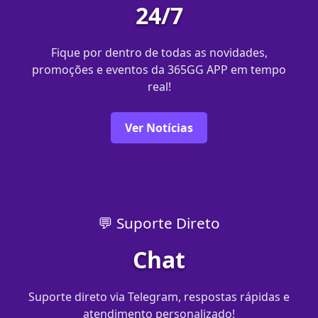
24/7
Fique por dentro de todas as novidades,
promoções e eventos da 365GG APP em tempo
real!
Ver Notícias
💬 Suporte Direto
Chat
Suporte direto via Telegram, respostas rápidas e
atendimento personalizado!