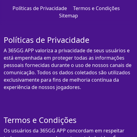
Políticas de Privacidade
Termos e Condições
Sitemap
Políticas de Privacidade
A 365GG APP valoriza a privacidade de seus usuários e
está empenhada em proteger todas as informações
pessoais fornecidas durante o uso de nossos canais de
comunicação. Todos os dados coletados são utilizados
exclusivamente para fins de melhoria contínua da
experiência de nossos jogadores.
Termos e Condições
Os usuários da 365GG APP concordam em respeitar