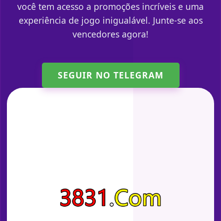
você tem acesso a promoções incríveis e uma
experiência de jogo inigualável. Junte-se aos
vencedores agora!
SEGUIR NO TELEGRAM