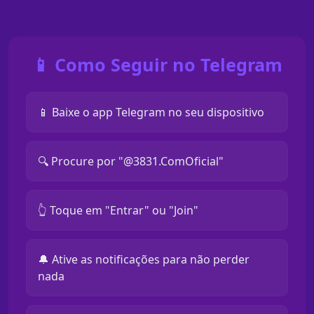
📱 Como Seguir no Telegram
📱 Baixe o app Telegram no seu dispositivo
🔍 Procure por "@3831.ComOficial"
👆 Toque em "Entrar" ou "Join"
🔔 Ative as notificações para não perder
nada