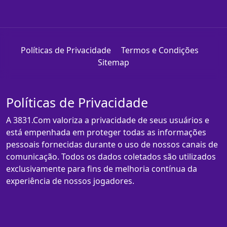
Políticas de Privacidade
Termos e Condições
Sitemap
Políticas de Privacidade
A 3831.Com valoriza a privacidade de seus usuários e
está empenhada em proteger todas as informações
pessoais fornecidas durante o uso de nossos canais de
comunicação. Todos os dados coletados são utilizados
exclusivamente para fins de melhoria contínua da
experiência de nossos jogadores.