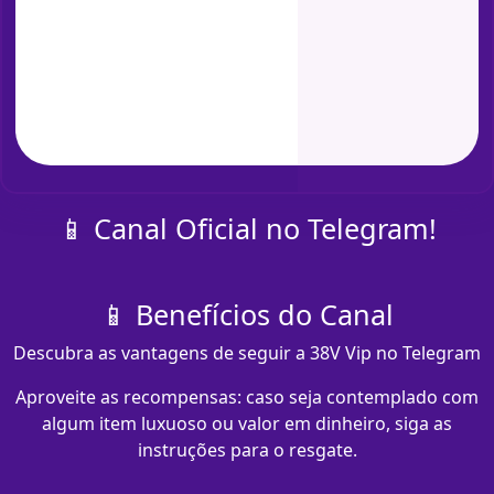
📱 Canal Oficial no Telegram!
📱 Benefícios do Canal
Descubra as vantagens de seguir a 38V Vip no Telegram
Aproveite as recompensas: caso seja contemplado com
algum item luxuoso ou valor em dinheiro, siga as
instruções para o resgate.