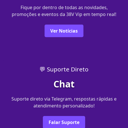
Fique por dentro de todas as novidades,
promoções e eventos da 38V Vip em tempo real!
Ver Notícias
💬 Suporte Direto
Chat
Suporte direto via Telegram, respostas rápidas e
atendimento personalizado!
Falar Suporte