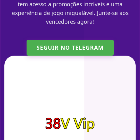
tem acesso a promoções incríveis e uma
experiência de jogo inigualável. Junte-se aos
vencedores agora!
SEGUIR NO TELEGRAM