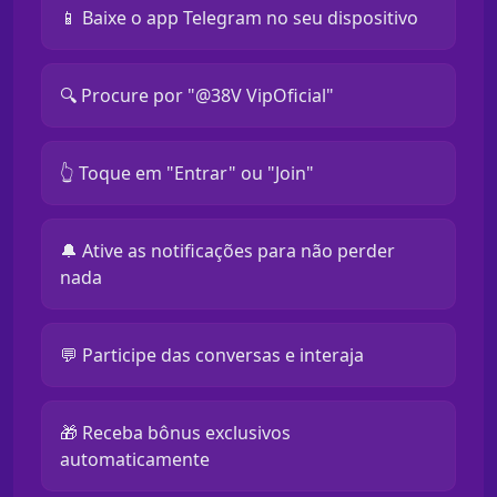
📱 Baixe o app Telegram no seu dispositivo
🔍 Procure por "@38V VipOficial"
👆 Toque em "Entrar" ou "Join"
🔔 Ative as notificações para não perder
nada
💬 Participe das conversas e interaja
🎁 Receba bônus exclusivos
automaticamente