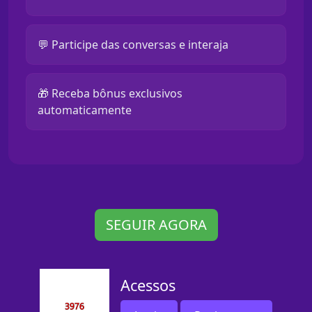
💬 Participe das conversas e interaja
🎁 Receba bônus exclusivos
automaticamente
SEGUIR AGORA
Acessos