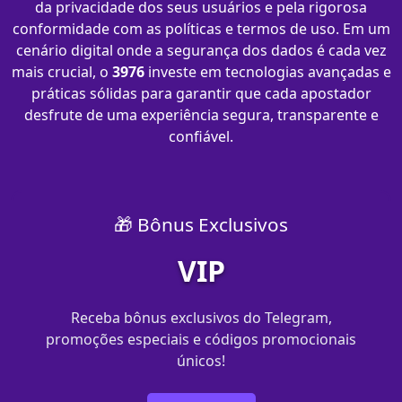
da privacidade dos seus usuários e pela rigorosa
conformidade com as políticas e termos de uso. Em um
cenário digital onde a segurança dos dados é cada vez
mais crucial, o
3976
investe em tecnologias avançadas e
práticas sólidas para garantir que cada apostador
desfrute de uma experiência segura, transparente e
confiável.
🎁 Bônus Exclusivos
VIP
Receba bônus exclusivos do Telegram,
promoções especiais e códigos promocionais
únicos!