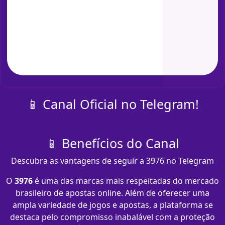
📱 Canal Oficial no Telegram!
📱 Benefícios do Canal
Descubra as vantagens de seguir a 3976 no Telegram
O
3976
é uma das marcas mais respeitadas do mercado
brasileiro de apostas online. Além de oferecer uma
ampla variedade de jogos e apostas, a plataforma se
destaca pelo compromisso inabalável com a proteção