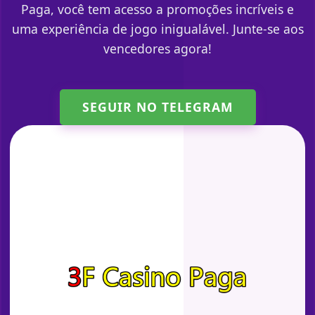
Paga, você tem acesso a promoções incríveis e
uma experiência de jogo inigualável. Junte-se aos
vencedores agora!
SEGUIR NO TELEGRAM