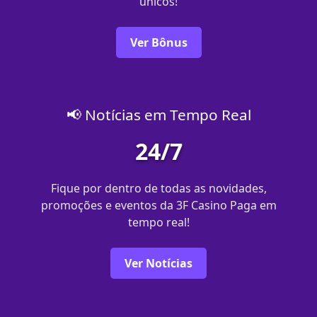
únicos!
Ver Bônus
📢 Notícias em Tempo Real
24/7
Fique por dentro de todas as novidades,
promoções e eventos da 3F Casino Paga em
tempo real!
Ver Notícias