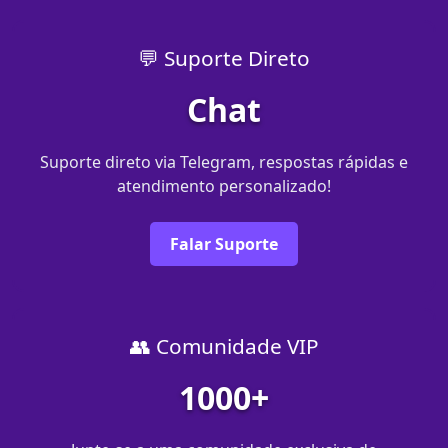
💬 Suporte Direto
Chat
Suporte direto via Telegram, respostas rápidas e
atendimento personalizado!
Falar Suporte
👥 Comunidade VIP
1000+