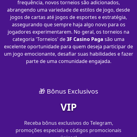
frequência, novos torneios são adicionados,
abrangendo uma variedade de estilos de jogo, desde
jogos de cartas até jogos de esportes e estratégia,
assegurando que sempre haja algo novo para os
jogadores experimentarem. No geral, os torneios na
categoria 'Torneios' de
3F Casino Paga
são uma
excelente oportunidade para quem deseja participar de
um jogo emocionante, desafiar suas habilidades e fazer
parte de uma comunidade engajada.
🎁 Bônus Exclusivos
VIP
Receba bônus exclusivos do Telegram,
promoções especiais e códigos promocionais