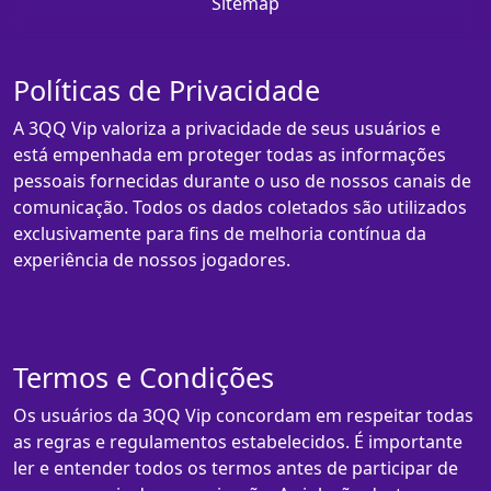
Sitemap
Políticas de Privacidade
A 3QQ Vip valoriza a privacidade de seus usuários e
está empenhada em proteger todas as informações
pessoais fornecidas durante o uso de nossos canais de
comunicação. Todos os dados coletados são utilizados
exclusivamente para fins de melhoria contínua da
experiência de nossos jogadores.
Termos e Condições
Os usuários da 3QQ Vip concordam em respeitar todas
as regras e regulamentos estabelecidos. É importante
ler e entender todos os termos antes de participar de