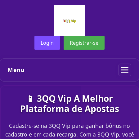
Login
Registrar-se
Menu
📱 3QQ Vip A Melhor
Plataforma de Apostas
Cadastre-se na 3QQ Vip para ganhar bônus no
cadastro e em cada recarga. Com a 3QQ Vip, você