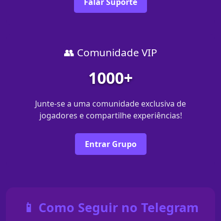
Falar Suporte
👥 Comunidade VIP
1000+
Junte-se a uma comunidade exclusiva de
jogadores e compartilhe experiências!
Entrar Grupo
📱 Como Seguir no Telegram