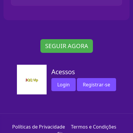
SEGUIR AGORA
Acessos
Login
Registrar-se
Políticas de Privacidade
Termos e Condições