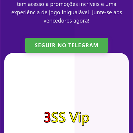
tem acesso a promoções incríveis e uma
experiência de jogo inigualável. Junte-se aos
vencedores agora!
SEGUIR NO TELEGRAM