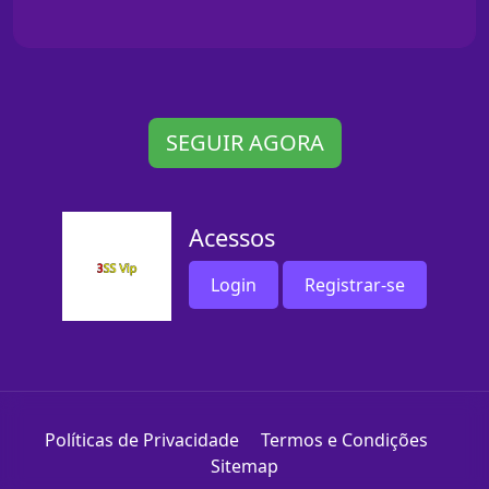
SEGUIR AGORA
Acessos
Login
Registrar-se
Políticas de Privacidade
Termos e Condições
Sitemap