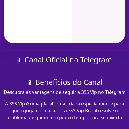
📱 Canal Oficial no Telegram!
📱 Benefícios do Canal
Descubra as vantagens de seguir a 3SS Vip no Telegram
A 3SS Vip é uma plataforma criada especialmente para
quem joga no celular — a 3SS Vip Brasil resolve o
problema de quem tem pouco tempo para se divertir.