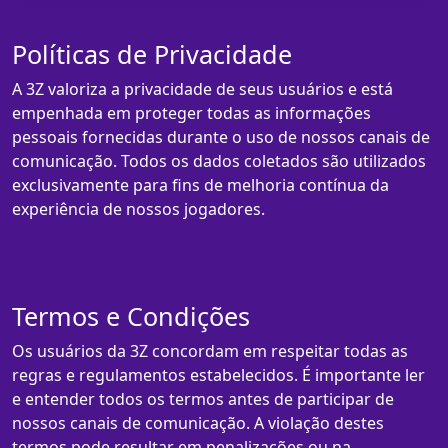
Políticas de Privacidade
A 3Z valoriza a privacidade de seus usuários e está
empenhada em proteger todas as informações
pessoais fornecidas durante o uso de nossos canais de
comunicação. Todos os dados coletados são utilizados
exclusivamente para fins de melhoria contínua da
experiência de nossos jogadores.
Termos e Condições
Os usuários da 3Z concordam em respeitar todas as
regras e regulamentos estabelecidos. É importante ler
e entender todos os termos antes de participar de
nossos canais de comunicação. A violação destes
termos pode resultar em penalizações ou na