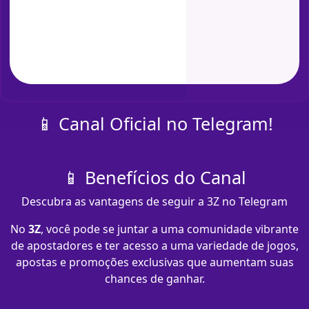
📱 Canal Oficial no Telegram!
📱 Benefícios do Canal
Descubra as vantagens de seguir a 3Z no Telegram
No
3Z
, você pode se juntar a uma comunidade vibrante
de apostadores e ter acesso a uma variedade de jogos,
apostas e promoções exclusivas que aumentam suas
chances de ganhar.