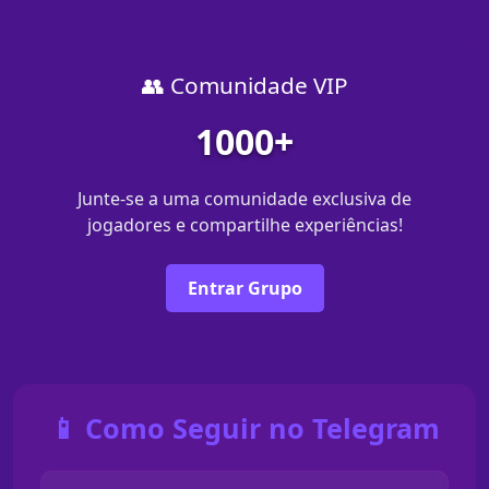
👥 Comunidade VIP
1000+
Junte-se a uma comunidade exclusiva de
jogadores e compartilhe experiências!
Entrar Grupo
📱 Como Seguir no Telegram