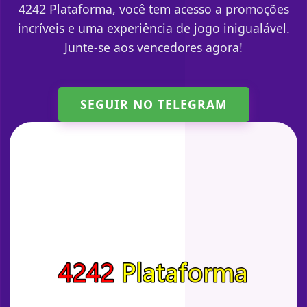
4242 Plataforma, você tem acesso a promoções
incríveis e uma experiência de jogo inigualável.
Junte-se aos vencedores agora!
SEGUIR NO TELEGRAM