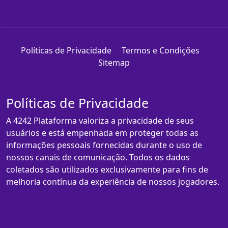
Políticas de Privacidade
Termos e Condições
Sitemap
Políticas de Privacidade
A 4242 Plataforma valoriza a privacidade de seus
usuários e está empenhada em proteger todas as
informações pessoais fornecidas durante o uso de
nossos canais de comunicação. Todos os dados
coletados são utilizados exclusivamente para fins de
melhoria contínua da experiência de nossos jogadores.