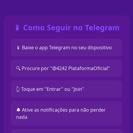
📱 Como Seguir no Telegram
📱 Baixe o app Telegram no seu dispositivo
🔍 Procure por "@4242 PlataformaOficial"
👆 Toque em "Entrar" ou "Join"
🔔 Ative as notificações para não perder
nada