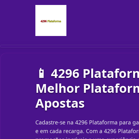
📱 4296 Platafor
Melhor Platafor
Apostas
Cadastre-se na 4296 Plataforma para g
e em cada recarga. Com a 4296 Platafor