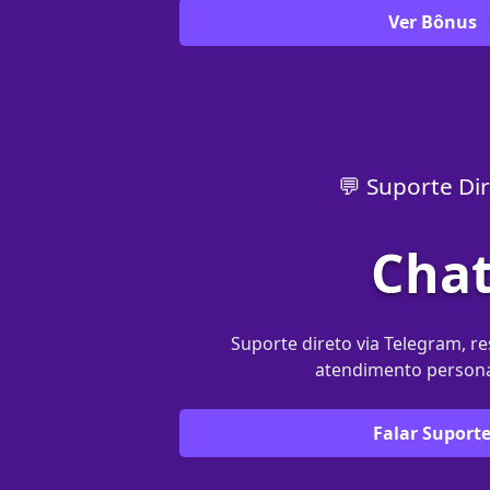
Ver Bônus
💬 Suporte Di
Cha
Suporte direto via Telegram, r
atendimento persona
Falar Suport