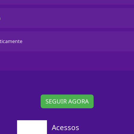
a
aticamente
SEGUIR AGORA
Acessos