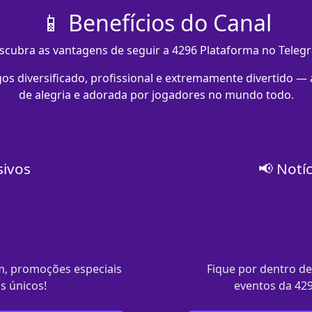
📱 Benefícios do Canal
scubra as vantagens de seguir a 4296 Plataforma no Teleg
s diversificado, profissional e extremamente divertido — 
de alegria e adorada por jogadores no mundo todo.
sivos
📢 Notí
m, promoções especiais
Fique por dentro d
s únicos!
eventos da 42