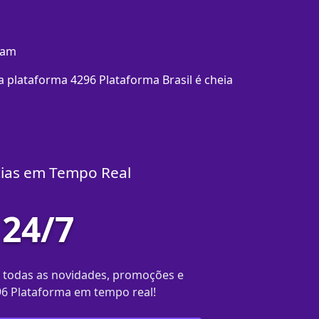
ram
a plataforma 4296 Plataforma Brasil é cheia
cias em Tempo Real
24/7
e todas as novidades, promoções e
96 Plataforma em tempo real!