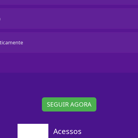
a
aticamente
SEGUIR AGORA
Acessos