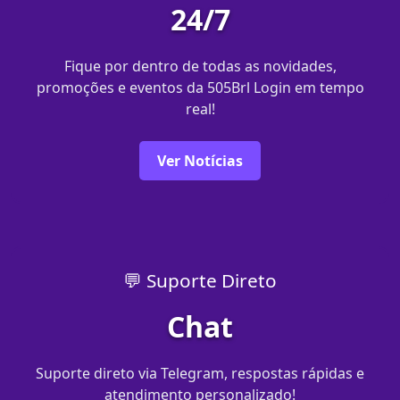
24/7
Fique por dentro de todas as novidades,
promoções e eventos da 505Brl Login em tempo
real!
Ver Notícias
💬 Suporte Direto
Chat
Suporte direto via Telegram, respostas rápidas e
atendimento personalizado!