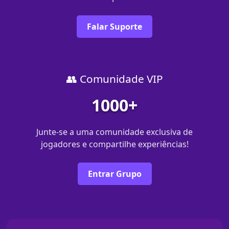
Falar Suporte
👥 Comunidade VIP
1000+
Junte-se a uma comunidade exclusiva de
jogadores e compartilhe experiências!
Entrar Grupo