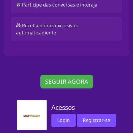
💬 Participe das conversas e interaja
🎁 Receba bônus exclusivos
automaticamente
SEGUIR AGORA
Acessos
Login
Registrar-se