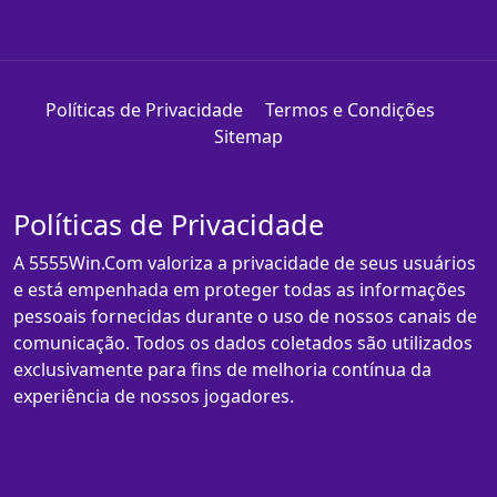
Políticas de Privacidade
Termos e Condições
Sitemap
Políticas de Privacidade
A 5555Win.Com valoriza a privacidade de seus usuários
e está empenhada em proteger todas as informações
pessoais fornecidas durante o uso de nossos canais de
comunicação. Todos os dados coletados são utilizados
exclusivamente para fins de melhoria contínua da
experiência de nossos jogadores.