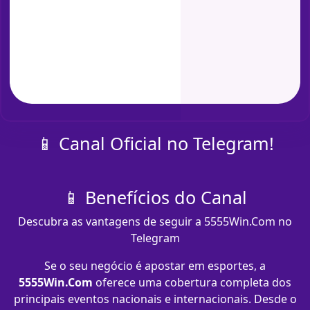
📱 Canal Oficial no Telegram!
📱 Benefícios do Canal
Descubra as vantagens de seguir a 5555Win.Com no
Telegram
Se o seu negócio é apostar em esportes, a
5555Win.Com
oferece uma cobertura completa dos
principais eventos nacionais e internacionais. Desde o