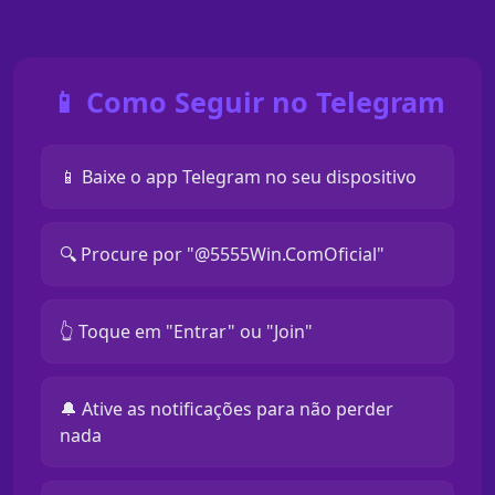
📱 Como Seguir no Telegram
📱 Baixe o app Telegram no seu dispositivo
🔍 Procure por "@5555Win.ComOficial"
👆 Toque em "Entrar" ou "Join"
🔔 Ative as notificações para não perder
nada