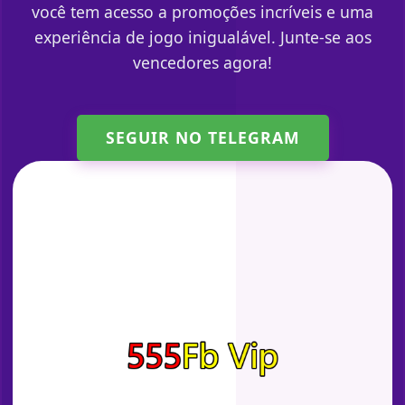
você tem acesso a promoções incríveis e uma
experiência de jogo inigualável. Junte-se aos
vencedores agora!
SEGUIR NO TELEGRAM