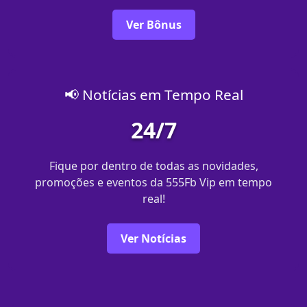
Ver Bônus
📢 Notícias em Tempo Real
24/7
Fique por dentro de todas as novidades,
promoções e eventos da 555Fb Vip em tempo
real!
Ver Notícias