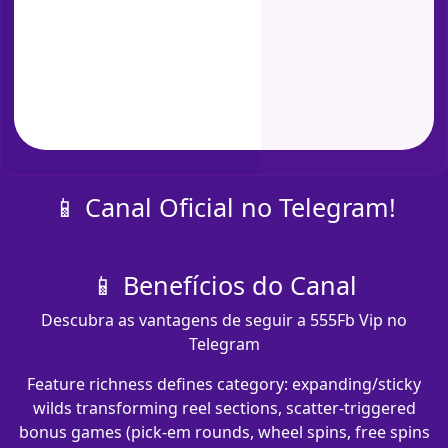
📱 Canal Oficial no Telegram!
📱 Benefícios do Canal
Descubra as vantagens de seguir a 555Fb Vip no
Telegram
Feature richness defines category: expanding/sticky
wilds transforming reel sections, scatter-triggered
bonus games (pick-em rounds, wheel spins, free spins