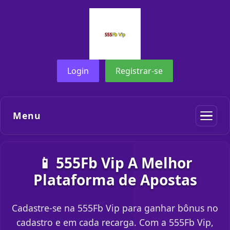
Login
Registrar-se
Menu
📱 555Fb Vip A Melhor
Plataforma de Apostas
Cadastre-se na 555Fb Vip para ganhar bônus no
cadastro e em cada recarga. Com a 555Fb Vip,