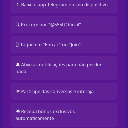
📱 Baixe o app Telegram no seu dispositivo
🔍 Procure por "@555UOficial"
👆 Toque em "Entrar" ou "Join"
🔔 Ative as notificações para não perder
nada
💬 Participe das conversas e interaja
🎁 Receba bônus exclusivos
automaticamente