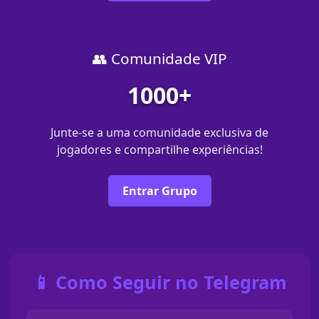
👥 Comunidade VIP
1000+
Junte-se a uma comunidade exclusiva de
jogadores e compartilhe experiências!
Entrar Grupo
📱 Como Seguir no Telegram