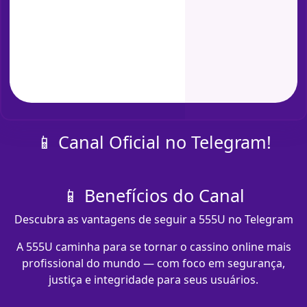
📱 Canal Oficial no Telegram!
📱 Benefícios do Canal
Descubra as vantagens de seguir a 555U no Telegram
A 555U caminha para se tornar o cassino online mais
profissional do mundo — com foco em segurança,
justiça e integridade para seus usuários.