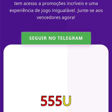
tem acesso a promoções incríveis e uma
experiência de jogo inigualável. Junte-se aos
vencedores agora!
SEGUIR NO TELEGRAM