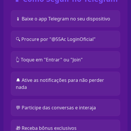
📱 Baixe o app Telegram no seu dispositivo
🔍 Procure por "@55Ac LoginOficial"
👆 Toque em "Entrar" ou "Join"
🔔 Ative as notificações para não perder
nada
💬 Participe das conversas e interaja
🎁 Receba bônus exclusivos