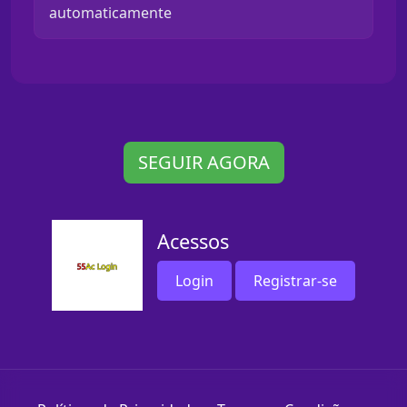
automaticamente
SEGUIR AGORA
Acessos
Login
Registrar-se