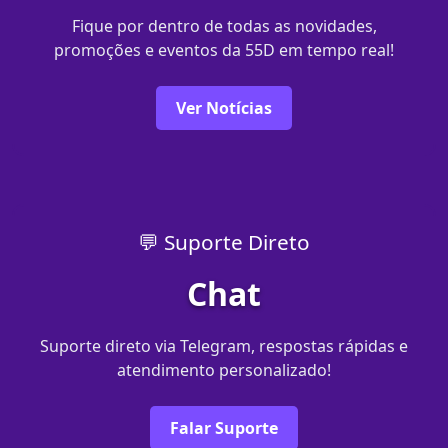
Fique por dentro de todas as novidades,
promoções e eventos da 55D em tempo real!
Ver Notícias
💬 Suporte Direto
Chat
Suporte direto via Telegram, respostas rápidas e
atendimento personalizado!
Falar Suporte