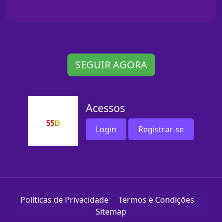
SEGUIR AGORA
Acessos
Login
Registrar-se
Políticas de Privacidade
Termos e Condições
Sitemap