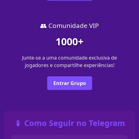
👥 Comunidade VIP
1000+
Junte-se a uma comunidade exclusiva de
jogadores e compartilhe experiências!
Entrar Grupo
📱 Como Seguir no Telegram