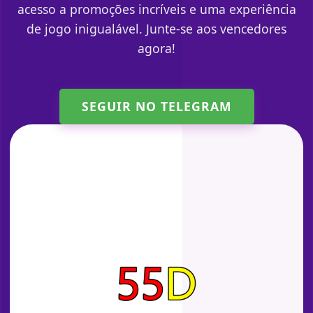
acesso a promoções incríveis e uma experiência
de jogo inigualável. Junte-se aos vencedores
agora!
SEGUIR NO TELEGRAM