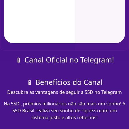
📱 Canal Oficial no Telegram!
📱 Benefícios do Canal
Descubra as vantagens de seguir a 55D no Telegram
Na 55D , prêmios milionários não são mais um sonho! A
55D Brasil realiza seu sonho de riqueza com um
sistema justo e altos retornos!