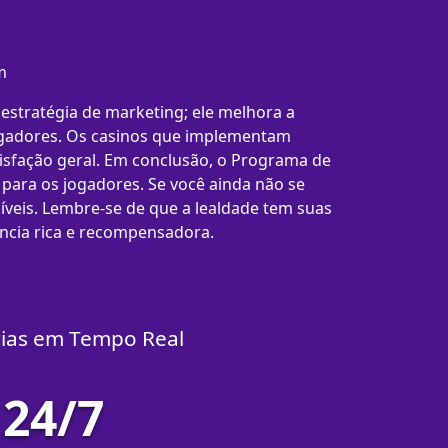
m
stratégia de marketing; ele melhora a
jogadores. Os casinos que implementam
isfação geral. Em conclusão, o Programa de
para os jogadores. Se você ainda não se
íveis. Lembre-se de que a lealdade tem suas
ncia rica e recompensadora.
cias em Tempo Real
24/7