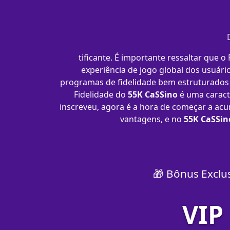
tificante. É importante ressaltar que 
experiência de jogo global dos usuár
programas de fidelidade bem estruturados 
Fidelidade do
55K CaSSino
é uma caracte
inscreveu, agora é a hora de começar a acu
vantagens, e no
55K CaSSin
🎁 Bônus Exclu
VIP