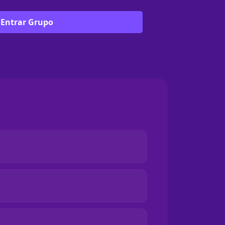
Entrar Grupo