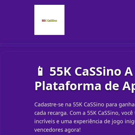
📱 55K CaSSino A
Plataforma de A
Cadastre-se na 55K CaSSino para ganha
cada recarga. Com a 55K CaSSino, você
incríveis e uma experiência de jogo inig
vencedores agora!