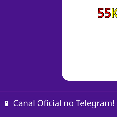
📱 Canal Oficial no Telegram!