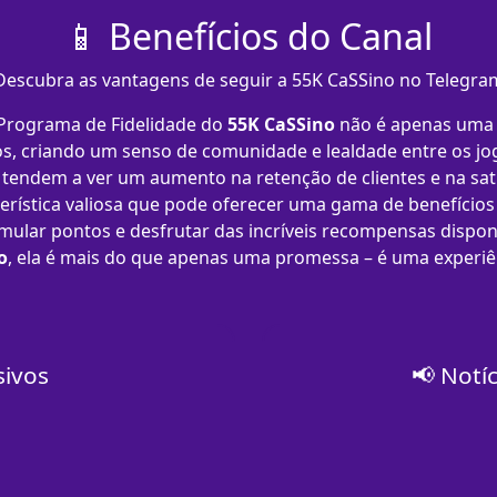
📱 Benefícios do Canal
Descubra as vantagens de seguir a 55K CaSSino no Telegra
o Programa de Fidelidade do
55K CaSSino
não é apenas uma e
ios, criando um senso de comunidade e lealdade entre os 
tendem a ver um aumento na retenção de clientes e na sat
rística valiosa que pode oferecer uma gama de benefícios 
mular pontos e desfrutar das incríveis recompensas dispon
o
, ela é mais do que apenas uma promessa – é uma experiê
sivos
📢 Notí