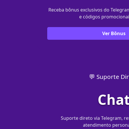
Receba bônus exclusivos do Telegra
e códigos promocionai
Ver Bônus
💬 Suporte Di
Cha
Suporte direto via Telegram, r
atendimento persona