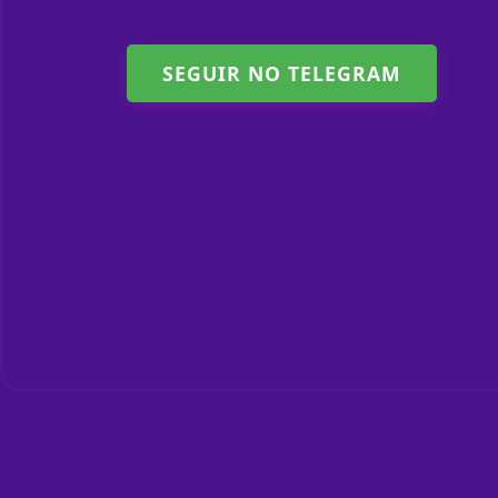
SEGUIR NO TELEGRAM