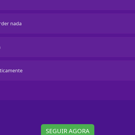
erder nada
a
aticamente
SEGUIR AGORA