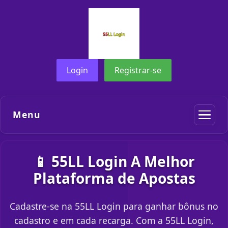
Login
Registrar-se
Menu
📱 55LL Login A Melhor
Plataforma de Apostas
Cadastre-se na 55LL Login para ganhar bônus no
cadastro e em cada recarga. Com a 55LL Login,