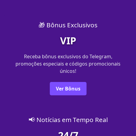
🎁 Bônus Exclusivos
VIP
Receba bônus exclusivos do Telegram,
promoções especiais e códigos promocionais
únicos!
Ver Bônus
📢 Notícias em Tempo Real
24/7