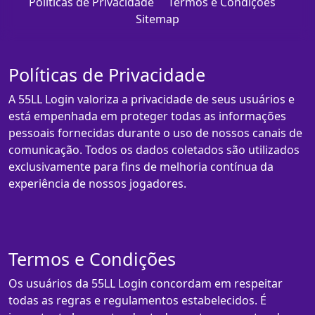
Políticas de Privacidade
Termos e Condições
Sitemap
Políticas de Privacidade
A 55LL Login valoriza a privacidade de seus usuários e
está empenhada em proteger todas as informações
pessoais fornecidas durante o uso de nossos canais de
comunicação. Todos os dados coletados são utilizados
exclusivamente para fins de melhoria contínua da
experiência de nossos jogadores.
Termos e Condições
Os usuários da 55LL Login concordam em respeitar
todas as regras e regulamentos estabelecidos. É