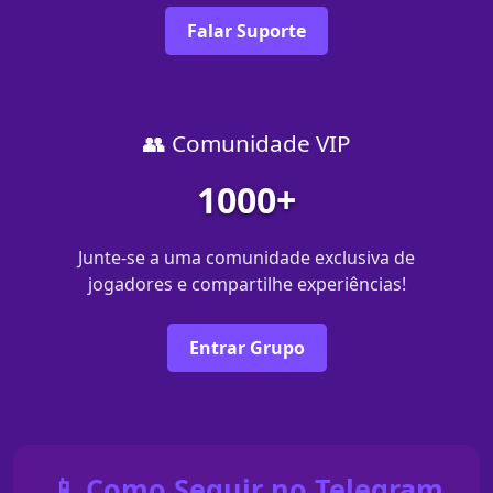
Falar Suporte
👥 Comunidade VIP
1000+
Junte-se a uma comunidade exclusiva de
jogadores e compartilhe experiências!
Entrar Grupo
📱 Como Seguir no Telegram