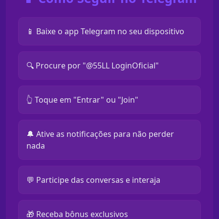
📱 Baixe o app Telegram no seu dispositivo
🔍 Procure por "@55LL LoginOficial"
👆 Toque em "Entrar" ou "Join"
🔔 Ative as notificações para não perder
nada
💬 Participe das conversas e interaja
🎁 Receba bônus exclusivos