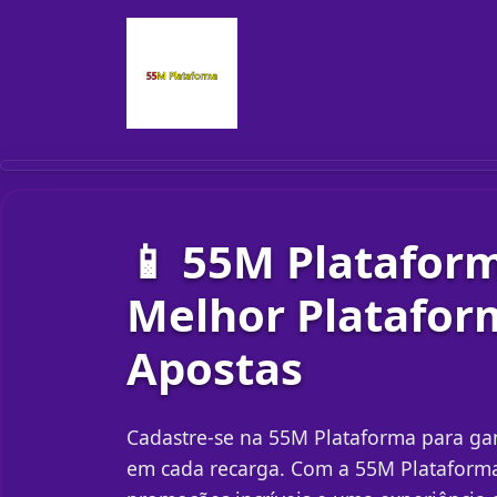
📱 55M Platafor
Melhor Platafor
Apostas
Cadastre-se na 55M Plataforma para ga
em cada recarga. Com a 55M Plataforma