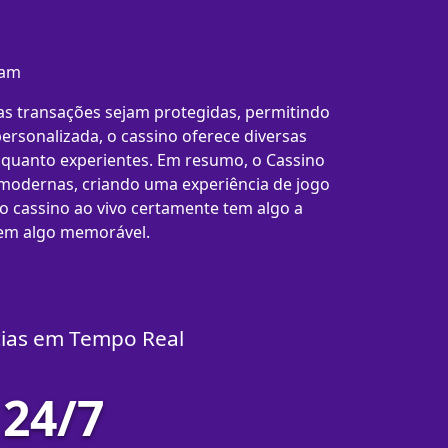
ram
as transações sejam protegidas, permitindo
rsonalizada, o cassino oferece diversas
s quanto experientes. Em resumo, o Cassino
modernas, criando uma experiência de jogo
o cassino ao vivo certamente tem algo a
 em algo memorável.
cias em Tempo Real
24/7