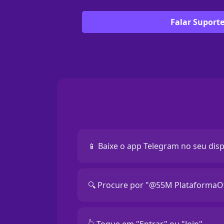
Falar Suport
📱 Baixe o app Telegram no seu disp
🔍 Procure por "@55M PlataformaOf