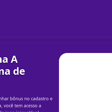
ma A
ma de
nhar bônus no cadastro e
, você tem acesso a