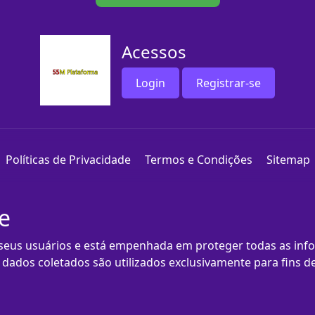
Acessos
Login
Registrar-se
Políticas de Privacidade
Termos e Condições
Sitemap
de
e seus usuários e está empenhada em proteger todas as inf
dados coletados são utilizados exclusivamente para fins d