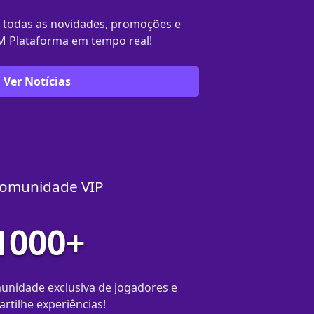
e todas as novidades, promoções e
M Plataforma em tempo real!
Ver Notícias
Comunidade VIP
1000+
unidade exclusiva de jogadores e
rtilhe experiências!