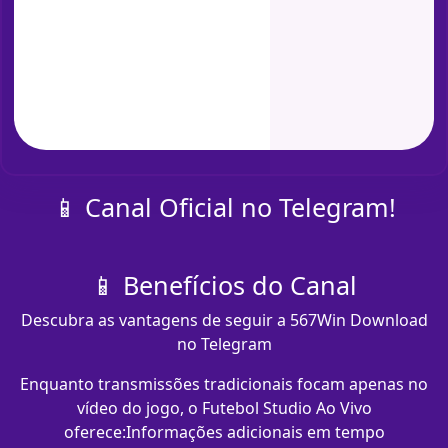
📱 Canal Oficial no Telegram!
📱 Benefícios do Canal
Descubra as vantagens de seguir a 567Win Download
no Telegram
Enquanto transmissões tradicionais focam apenas no
vídeo do jogo, o Futebol Studio Ao Vivo
oferece:Informações adicionais em tempo