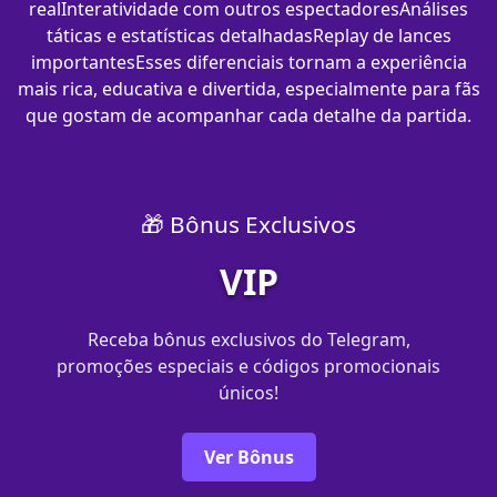
realInteratividade com outros espectadoresAnálises
táticas e estatísticas detalhadasReplay de lances
importantesEsses diferenciais tornam a experiência
mais rica, educativa e divertida, especialmente para fãs
que gostam de acompanhar cada detalhe da partida.
🎁 Bônus Exclusivos
VIP
Receba bônus exclusivos do Telegram,
promoções especiais e códigos promocionais
únicos!
Ver Bônus