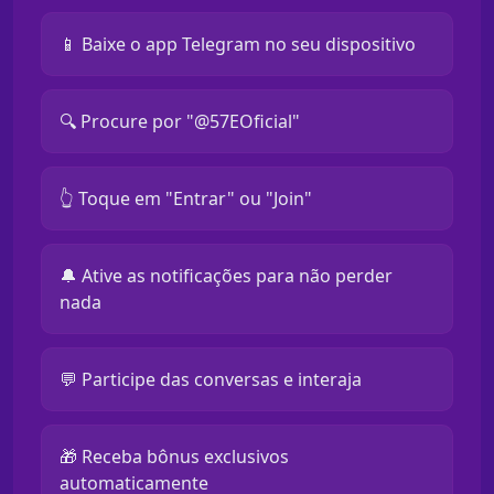
📱 Baixe o app Telegram no seu dispositivo
🔍 Procure por "@57EOficial"
👆 Toque em "Entrar" ou "Join"
🔔 Ative as notificações para não perder
nada
💬 Participe das conversas e interaja
🎁 Receba bônus exclusivos
automaticamente