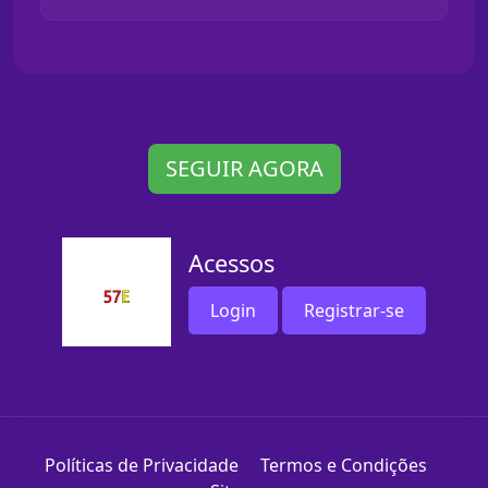
SEGUIR AGORA
Acessos
Login
Registrar-se
Políticas de Privacidade
Termos e Condições