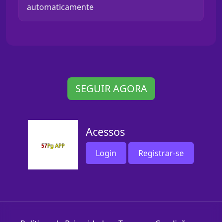
automaticamente
SEGUIR AGORA
Acessos
Login
Registrar-se