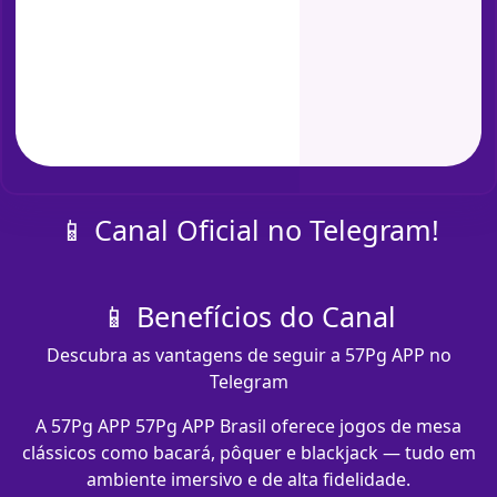
📱 Canal Oficial no Telegram!
📱 Benefícios do Canal
Descubra as vantagens de seguir a 57Pg APP no
Telegram
A 57Pg APP 57Pg APP Brasil oferece jogos de mesa
clássicos como bacará, pôquer e blackjack — tudo em
ambiente imersivo e de alta fidelidade.