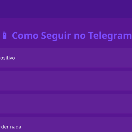
📱 Como Seguir no Telegram
ositivo
erder nada