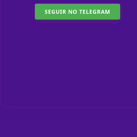
SEGUIR NO TELEGRAM