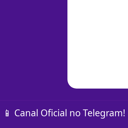
📱 Canal Oficial no Telegram!