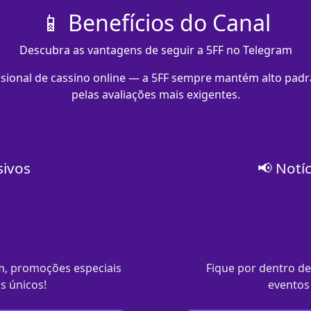
📱 Benefícios do Canal
Descubra as vantagens de seguir a 5FF no Telegram
issional de cassino online — a 5FF sempre mantém alto pad
pelas avaliações mais exigentes.
sivos
📢 Notí
m, promoções especiais
Fique por dentro d
s únicos!
eventos