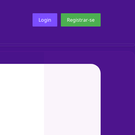
Login
Registrar-se