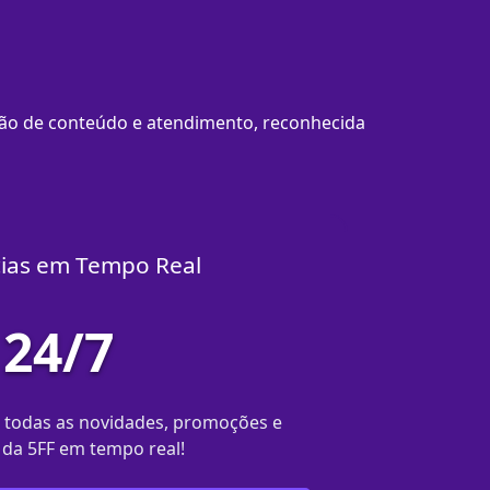
rão de conteúdo e atendimento, reconhecida
cias em Tempo Real
24/7
e todas as novidades, promoções e
 da 5FF em tempo real!