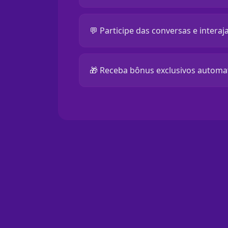
💬 Participe das conversas e interaj
🎁 Receba bônus exclusivos autom