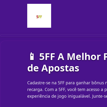
📱 5FF A Melhor 
de Apostas
Cadastre-se na 5FF para ganhar bônus 
recarga. Com a 5FF, você tem acesso a 
experiência de jogo inigualável. Junte-