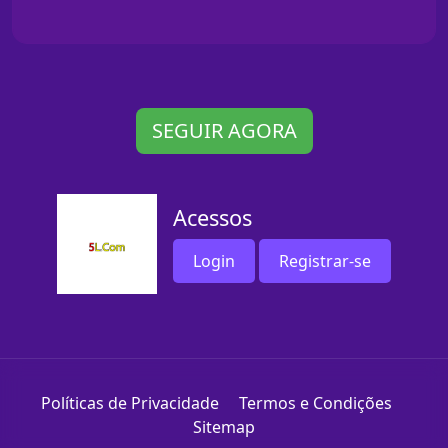
SEGUIR AGORA
Acessos
Login
Registrar-se
Políticas de Privacidade
Termos e Condições
Sitemap