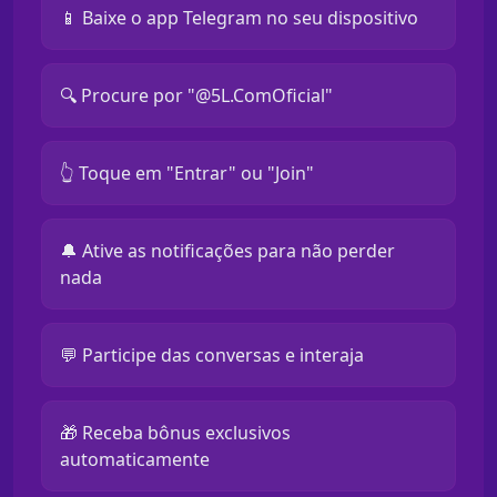
📱 Baixe o app Telegram no seu dispositivo
🔍 Procure por "@5L.ComOficial"
👆 Toque em "Entrar" ou "Join"
🔔 Ative as notificações para não perder
nada
💬 Participe das conversas e interaja
🎁 Receba bônus exclusivos
automaticamente