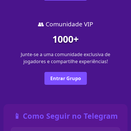
👥 Comunidade VIP
1000+
Junte-se a uma comunidade exclusiva de
jogadores e compartilhe experiências!
Entrar Grupo
📱 Como Seguir no Telegram