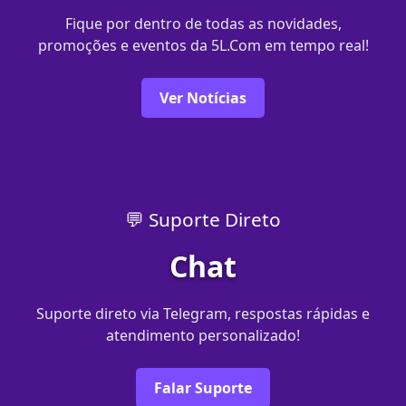
Fique por dentro de todas as novidades,
promoções e eventos da 5L.Com em tempo real!
Ver Notícias
💬 Suporte Direto
Chat
Suporte direto via Telegram, respostas rápidas e
atendimento personalizado!
Falar Suporte