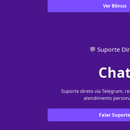
Ver Bônus
💬 Suporte Di
Cha
Suporte direto via Telegram, r
atendimento persona
Falar Suport