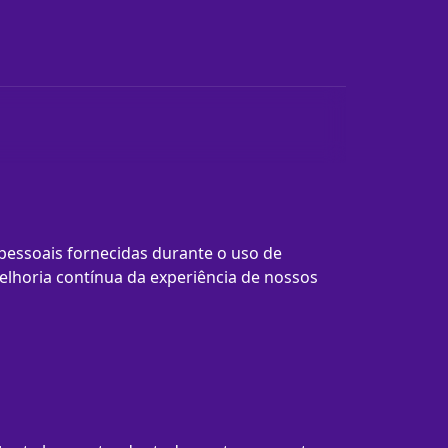
pessoais fornecidas durante o uso de
elhoria contínua da experiência de nossos