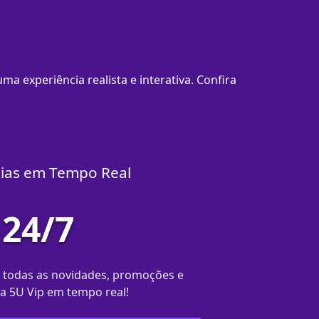
a experiência realista e interativa. Confira
cias em Tempo Real
24/7
e todas as novidades, promoções e
a 5U Vip em tempo real!