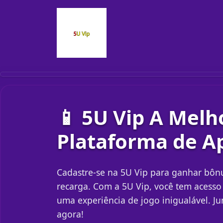
📱 5U Vip A Melh
Plataforma de A
Cadastre-se na 5U Vip para ganhar bôn
recarga. Com a 5U Vip, você tem acesso
uma experiência de jogo inigualável. J
agora!