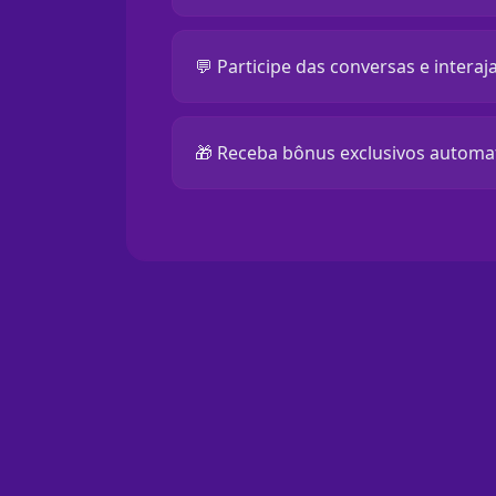
💬 Participe das conversas e interaj
🎁 Receba bônus exclusivos autom