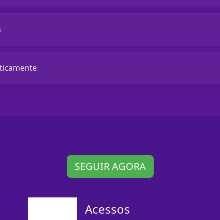
a
aticamente
SEGUIR AGORA
Acessos