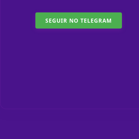
SEGUIR NO TELEGRAM