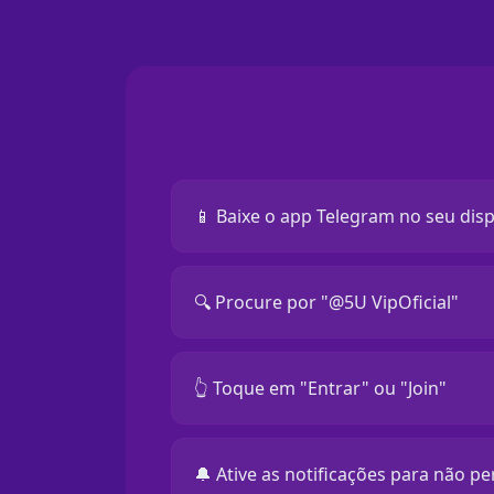
📱 Baixe o app Telegram no seu disp
🔍 Procure por "@5U VipOficial"
👆 Toque em "Entrar" ou "Join"
🔔 Ative as notificações para não p