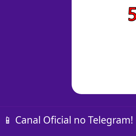
📱 Canal Oficial no Telegram!