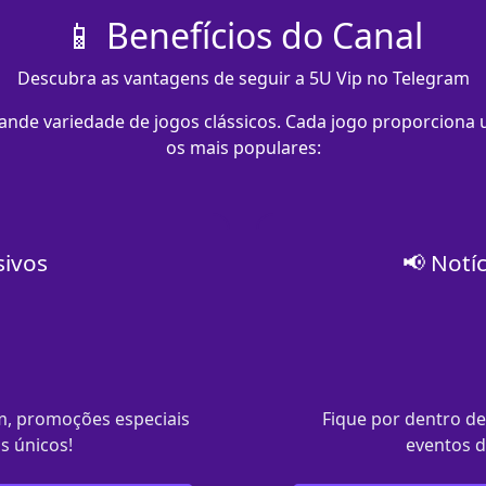
📱 Benefícios do Canal
Descubra as vantagens de seguir a 5U Vip no Telegram
nde variedade de jogos clássicos. Cada jogo proporciona um
os mais populares:
sivos
📢 Notí
m, promoções especiais
Fique por dentro d
s únicos!
eventos d