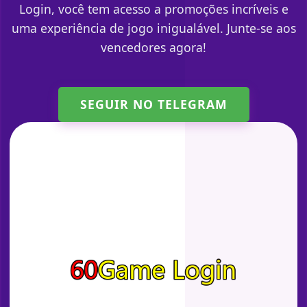
Login, você tem acesso a promoções incríveis e
uma experiência de jogo inigualável. Junte-se aos
vencedores agora!
SEGUIR NO TELEGRAM