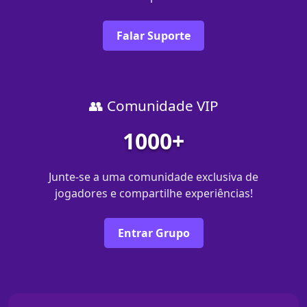
Falar Suporte
👥 Comunidade VIP
1000+
Junte-se a uma comunidade exclusiva de
jogadores e compartilhe experiências!
Entrar Grupo