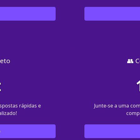
reto
👥 
t
espostas rápidas e
Junte-se a uma com
lizado!
compa
e