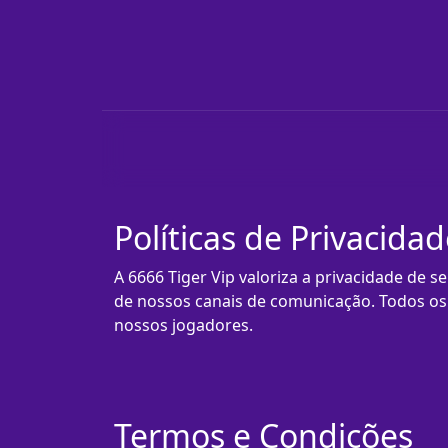
Políticas de Privacida
A 6666 Tiger Vip valoriza a privacidade de
de nossos canais de comunicação. Todos os 
nossos jogadores.
Termos e Condições