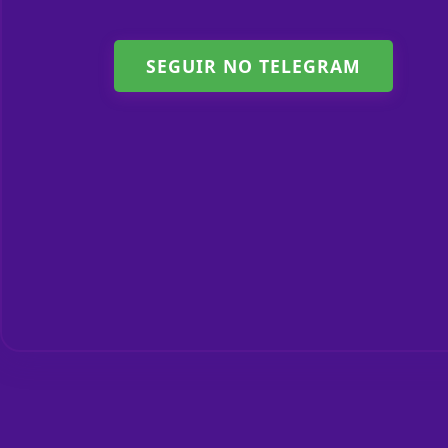
SEGUIR NO TELEGRAM