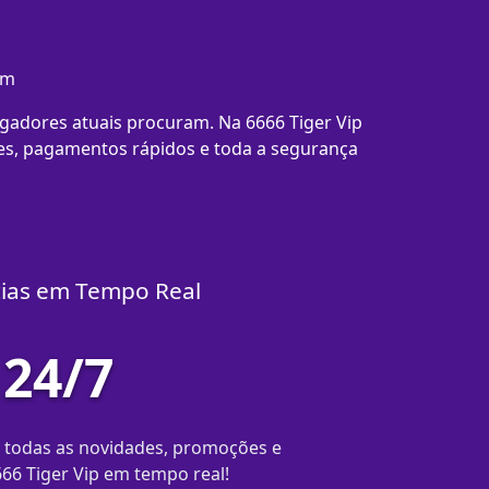
am
ogadores atuais procuram. Na 6666 Tiger Vip
es, pagamentos rápidos e toda a segurança
cias em Tempo Real
24/7
e todas as novidades, promoções e
66 Tiger Vip em tempo real!