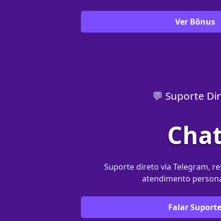
Ver Bônus
💬 Suporte Di
Cha
Suporte direto via Telegram, r
atendimento persona
Falar Suport