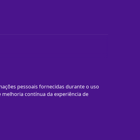
rmações pessoais fornecidas durante o uso
e melhoria contínua da experiência de