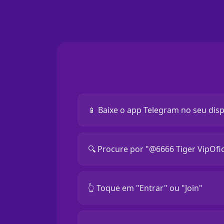
📱 Baixe o app Telegram no seu disp
🔍 Procure por "@6666 Tiger VipOfic
👆 Toque em "Entrar" ou "Join"