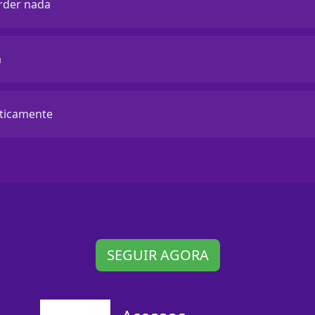
erder nada
a
aticamente
SEGUIR AGORA