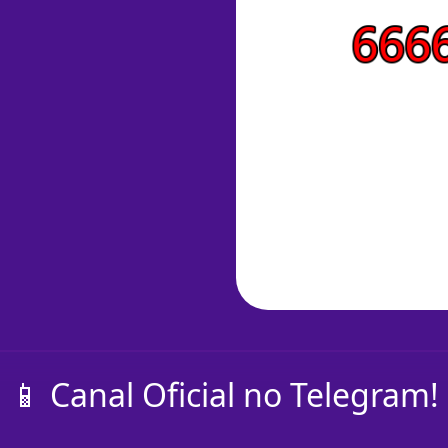
📱 Canal Oficial no Telegram!