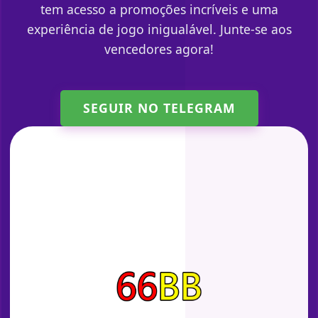
tem acesso a promoções incríveis e uma
experiência de jogo inigualável. Junte-se aos
vencedores agora!
SEGUIR NO TELEGRAM