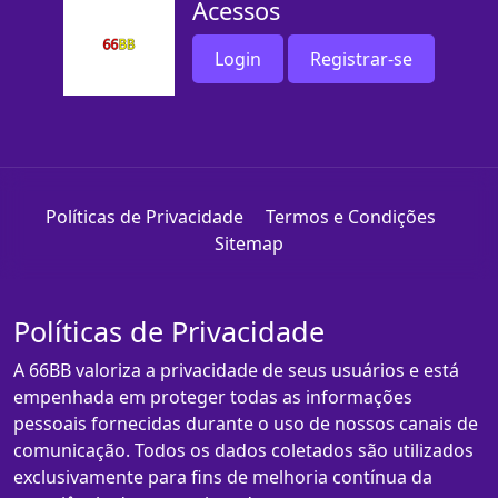
Acessos
Login
Registrar-se
Políticas de Privacidade
Termos e Condições
Sitemap
Políticas de Privacidade
A 66BB valoriza a privacidade de seus usuários e está
empenhada em proteger todas as informações
pessoais fornecidas durante o uso de nossos canais de
comunicação. Todos os dados coletados são utilizados
exclusivamente para fins de melhoria contínua da