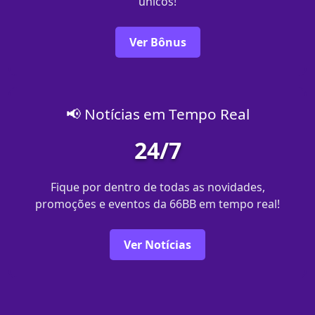
únicos!
Ver Bônus
📢 Notícias em Tempo Real
24/7
Fique por dentro de todas as novidades,
promoções e eventos da 66BB em tempo real!
Ver Notícias