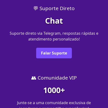
💬 Suporte Direto
Chat
Suporte direto via Telegram, respostas rápidas e
atendimento personalizado!
Falar Suporte
👥 Comunidade VIP
1000+
Junte-se a uma comunidade exclusiva de