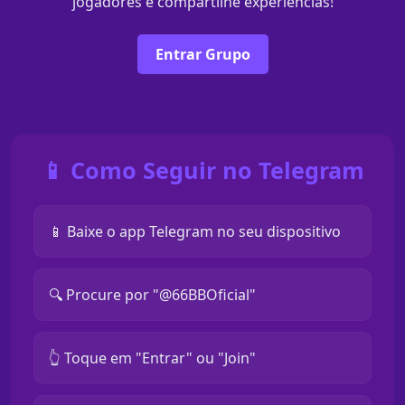
jogadores e compartilhe experiências!
Entrar Grupo
📱 Como Seguir no Telegram
📱 Baixe o app Telegram no seu dispositivo
🔍 Procure por "@66BBOficial"
👆 Toque em "Entrar" ou "Join"