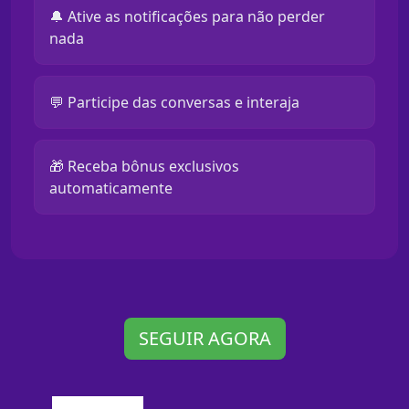
🔔 Ative as notificações para não perder
nada
💬 Participe das conversas e interaja
🎁 Receba bônus exclusivos
automaticamente
SEGUIR AGORA