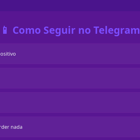
📱 Como Seguir no Telegram
ositivo
erder nada