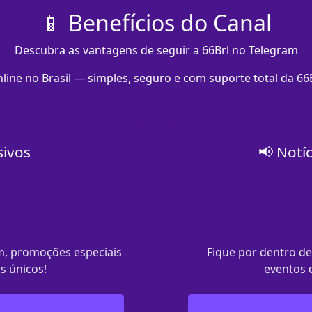
📱 Benefícios do Canal
Descubra as vantagens de seguir a 66Brl no Telegram
ine no Brasil — simples, seguro e com suporte total da 66Br
sivos
📢 Notí
m, promoções especiais
Fique por dentro d
s únicos!
eventos 