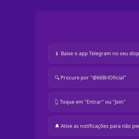
📱 Baixe o app Telegram no seu disp
🔍 Procure por "@66BrlOficial"
👆 Toque em "Entrar" ou "Join"
🔔 Ative as notificações para não p