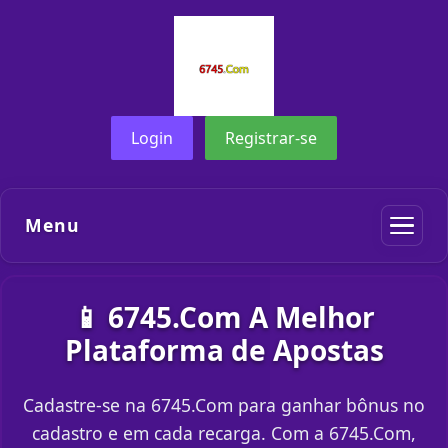
Login
Registrar-se
Menu
📱 6745.Com A Melhor
Plataforma de Apostas
Cadastre-se na 6745.Com para ganhar bônus no
cadastro e em cada recarga. Com a 6745.Com,