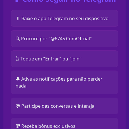
📱 Baixe o app Telegram no seu dispositivo
🔍 Procure por "@6745.ComOficial"
👆 Toque em "Entrar" ou "Join"
🔔 Ative as notificações para não perder
nada
💬 Participe das conversas e interaja
🎁 Receba bônus exclusivos