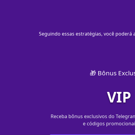
Seguindo essas estratégias, você poderá 
🎁 Bônus Exclu
VIP
Receba bônus exclusivos do Telegra
e códigos promocionai