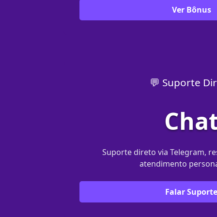
Ver Bônus
💬 Suporte Di
Cha
Suporte direto via Telegram, r
atendimento persona
Falar Suport