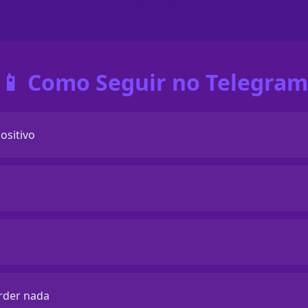
📱 Como Seguir no Telegram
ositivo
erder nada