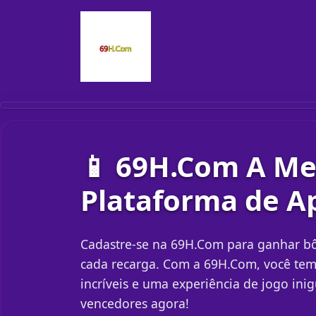
📱 69H.Com A Me
Plataforma de A
Cadastre-se na 69H.Com para ganhar b
cada recarga. Com a 69H.Com, você te
incríveis e uma experiência de jogo inig
vencedores agora!