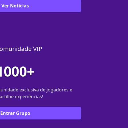
Ver Notícias
Comunidade VIP
1000+
unidade exclusiva de jogadores e
rtilhe experiências!
Entrar Grupo