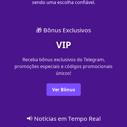
sendo uma escolha confiável.
🎁 Bônus Exclusivos
VIP
Receba bônus exclusivos do Telegram,
promoções especiais e códigos promocionais
únicos!
Ver Bônus
📢 Notícias em Tempo Real