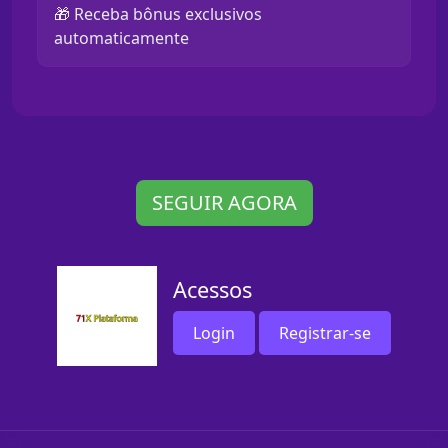
🎁 Receba bônus exclusivos
automaticamente
SEGUIR AGORA
Acessos
Login
Registrar-se