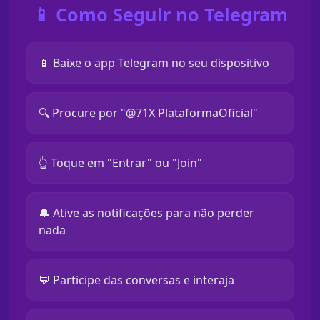
📱 Como Seguir no Telegram
📱 Baixe o app Telegram no seu dispositivo
🔍 Procure por "@71X PlataformaOficial"
👆 Toque em "Entrar" ou "Join"
🔔 Ative as notificações para não perder
nada
💬 Participe das conversas e interaja