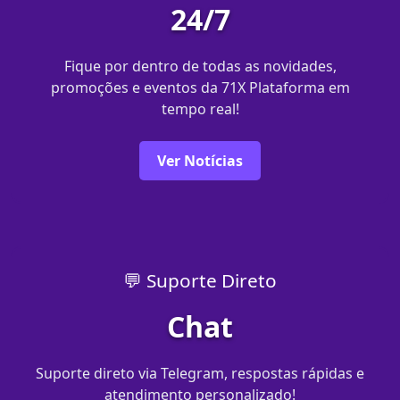
24/7
Fique por dentro de todas as novidades,
promoções e eventos da 71X Plataforma em
tempo real!
Ver Notícias
💬 Suporte Direto
Chat
Suporte direto via Telegram, respostas rápidas e
atendimento personalizado!