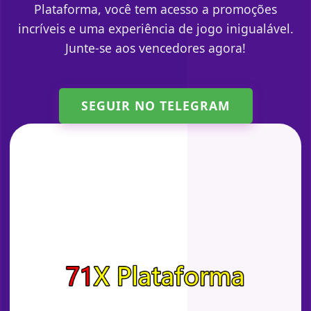
Plataforma, você tem acesso a promoções
incríveis e uma experiência de jogo inigualável.
Junte-se aos vencedores agora!
SEGUIR NO TELEGRAM