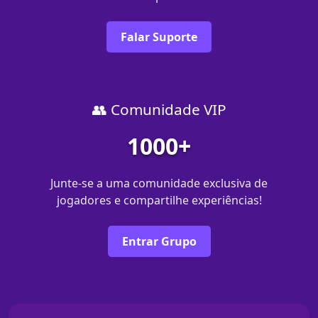
Falar Suporte
👥 Comunidade VIP
1000+
Junte-se a uma comunidade exclusiva de
jogadores e compartilhe experiências!
Entrar Grupo