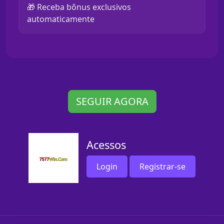
🎁 Receba bônus exclusivos
automaticamente
SEGUIR AGORA
Acessos
Login
Registrar-se