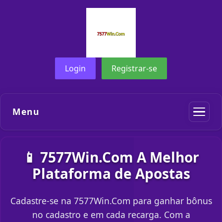
Login
Registrar-se
Menu
📱 7577Win.Com A Melhor
Plataforma de Apostas
Cadastre-se na 7577Win.Com para ganhar bônus
no cadastro e em cada recarga. Com a