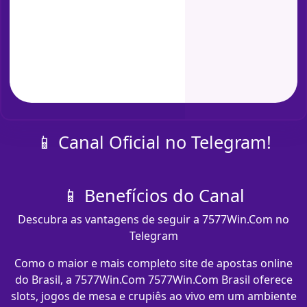
📱 Canal Oficial no Telegram!
📱 Benefícios do Canal
Descubra as vantagens de seguir a 7577Win.Com no
Telegram
Como o maior e mais completo site de apostas online
do Brasil, a 7577Win.Com 7577Win.Com Brasil oferece
slots, jogos de mesa e crupiês ao vivo em um ambiente