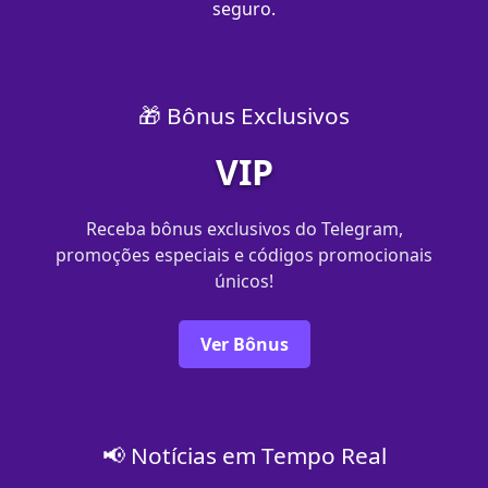
seguro.
🎁 Bônus Exclusivos
VIP
Receba bônus exclusivos do Telegram,
promoções especiais e códigos promocionais
únicos!
Ver Bônus
📢 Notícias em Tempo Real