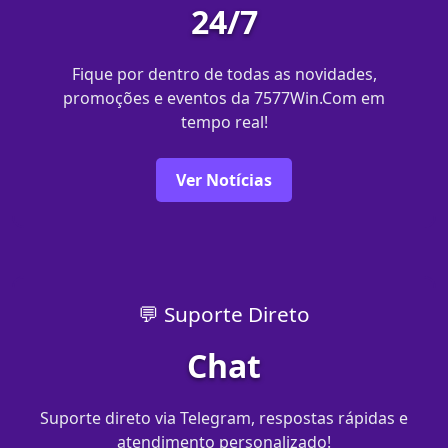
24/7
Fique por dentro de todas as novidades,
promoções e eventos da 7577Win.Com em
tempo real!
Ver Notícias
💬 Suporte Direto
Chat
Suporte direto via Telegram, respostas rápidas e
atendimento personalizado!