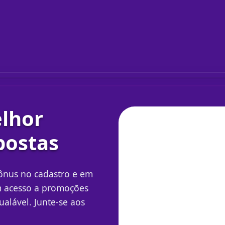
elhor
postas
ônus no cadastro e em
m acesso a promoções
ualável. Junte-se aos