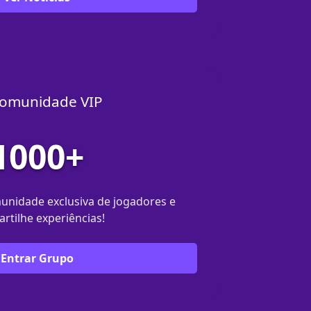
Comunidade VIP
1000+
unidade exclusiva de jogadores e
rtilhe experiências!
Entrar Grupo