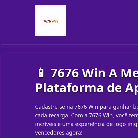
📱 7676 Win A M
Plataforma de A
Cadastre-se na 7676 Win para ganhar b
cada recarga. Com a 7676 Win, você te
incríveis e uma experiência de jogo inig
vencedores agora!