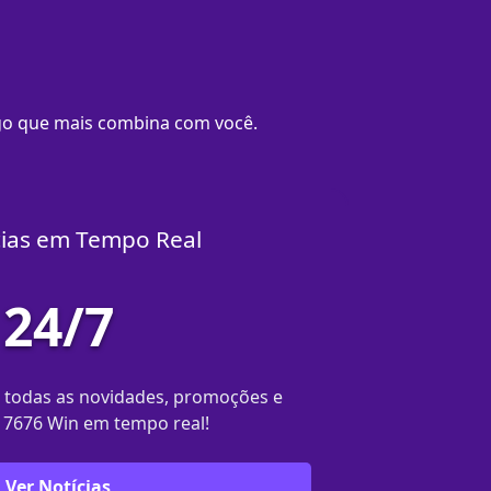
ogo que mais combina com você.
cias em Tempo Real
24/7
e todas as novidades, promoções e
 7676 Win em tempo real!
Ver Notícias