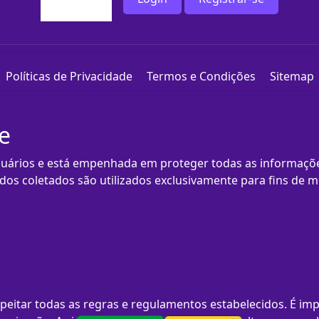
Políticas de Privacidade
Termos e Condições
Sitemap
de
usuários e está empenhada em proteger todas as informaçõ
os coletados são utilizados exclusivamente para fins de m
itar todas as regras e regulamentos estabelecidos. É imp