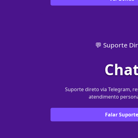
💬 Suporte Di
Cha
Suporte direto via Telegram, r
atendimento persona
Falar Suport