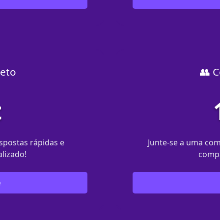
reto
👥 
t
espostas rápidas e
Junte-se a uma com
lizado!
compa
e