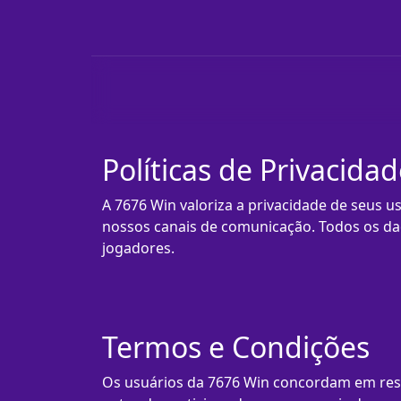
Políticas de Privacida
A 7676 Win valoriza a privacidade de seus 
nossos canais de comunicação. Todos os dad
jogadores.
Termos e Condições
Os usuários da 7676 Win concordam em respe