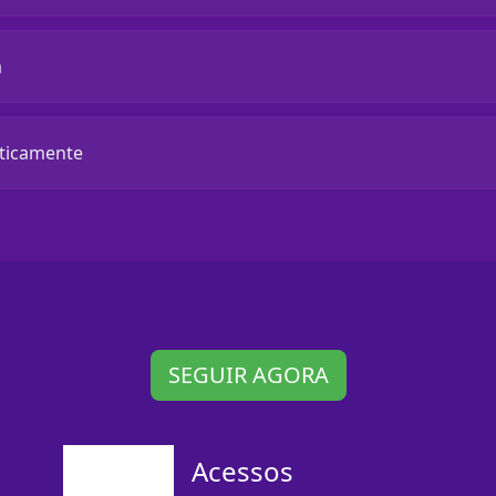
a
aticamente
SEGUIR AGORA
Acessos