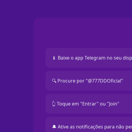
📱 Baixe o app Telegram no seu disp
🔍 Procure por "@777DDOficial"
👆 Toque em "Entrar" ou "Join"
🔔 Ative as notificações para não p