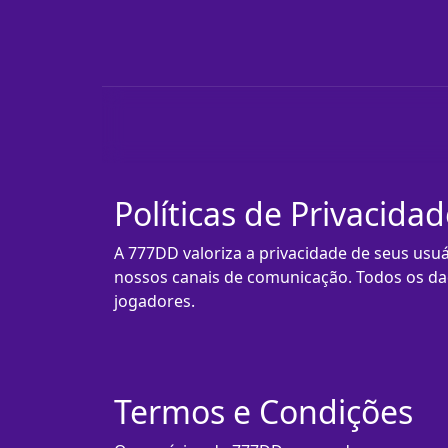
Políticas de Privacida
A 777DD valoriza a privacidade de seus us
nossos canais de comunicação. Todos os dad
jogadores.
Termos e Condições