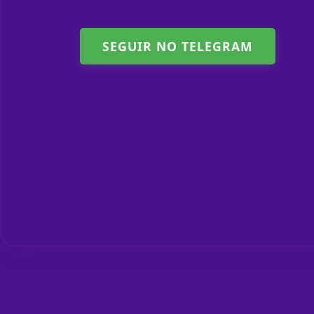
SEGUIR NO TELEGRAM