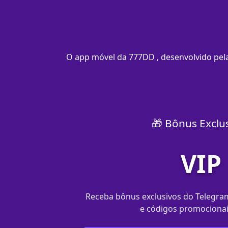
O app móvel da 777DD , desenvolvido pela 
🎁 Bônus Exclu
VIP
Receba bônus exclusivos do Telegra
e códigos promocionai