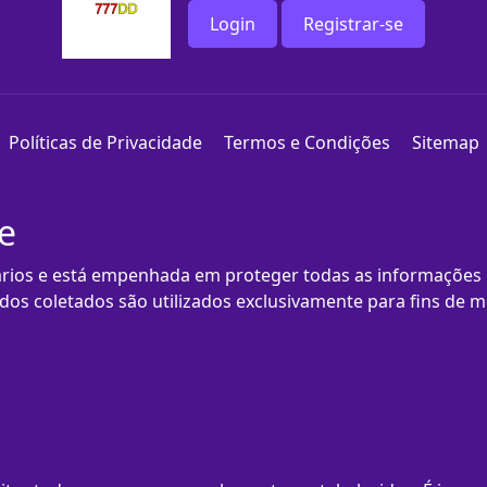
Login
Registrar-se
Políticas de Privacidade
Termos e Condições
Sitemap
de
uários e está empenhada em proteger todas as informações 
os coletados são utilizados exclusivamente para fins de m