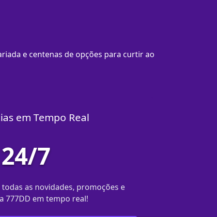
ariada e centenas de opções para curtir ao
cias em Tempo Real
24/7
e todas as novidades, promoções e
a 777DD em tempo real!