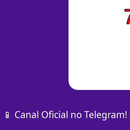
📱 Canal Oficial no Telegram!