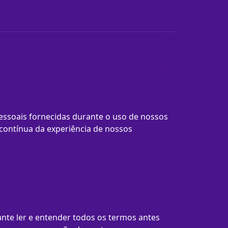
essoais fornecidas durante o uso de nossos
 contínua da experiência de nossos
nte ler e entender todos os termos antes