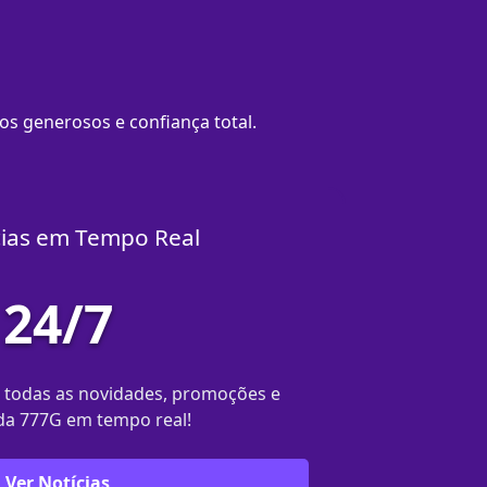
s generosos e confiança total.
cias em Tempo Real
24/7
e todas as novidades, promoções e
da 777G em tempo real!
Ver Notícias