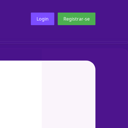
Login
Registrar-se