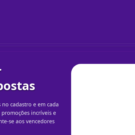
r
postas
 no cadastro e em cada
 promoções incríveis e
unte-se aos vencedores