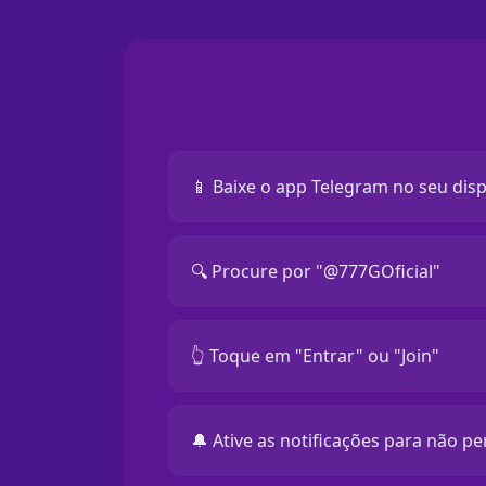
📱 Baixe o app Telegram no seu disp
🔍 Procure por "@777GOficial"
👆 Toque em "Entrar" ou "Join"
🔔 Ative as notificações para não p