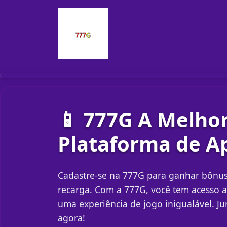
📱 777G A Melho
Plataforma de A
Cadastre-se na 777G para ganhar bônus
recarga. Com a 777G, você tem acesso a
uma experiência de jogo inigualável. J
agora!