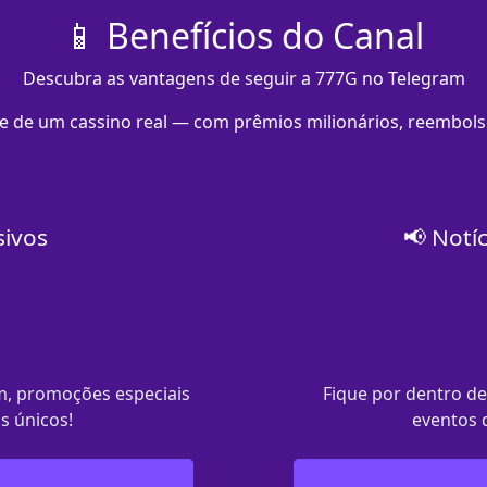
📱 Benefícios do Canal
Descubra as vantagens de seguir a 777G no Telegram
te de um cassino real — com prêmios milionários, reembolso
sivos
📢 Notí
m, promoções especiais
Fique por dentro d
s únicos!
eventos 