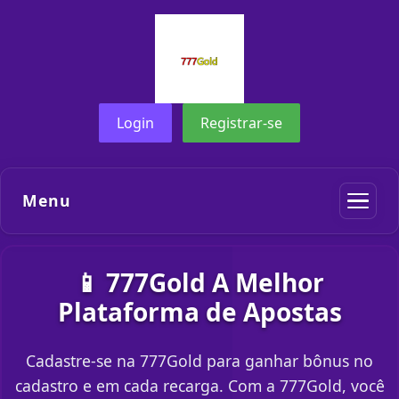
Login
Registrar-se
Menu
📱 777Gold A Melhor
Plataforma de Apostas
Cadastre-se na 777Gold para ganhar bônus no
cadastro e em cada recarga. Com a 777Gold, você