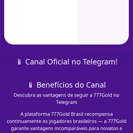
📱 Canal Oficial no Telegram!
📱 Benefícios do Canal
Descubra as vantagens de seguir a 777Gold no
Telegram
A plataforma 777Gold Brasil recompensa
continuamente os jogadores brasileiros — a 777Gold
garante vantagens incomparáveis para novatos e