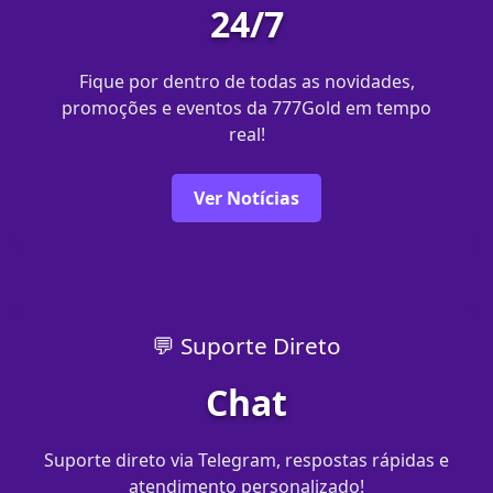
24/7
Fique por dentro de todas as novidades,
promoções e eventos da 777Gold em tempo
real!
Ver Notícias
💬 Suporte Direto
Chat
Suporte direto via Telegram, respostas rápidas e
atendimento personalizado!