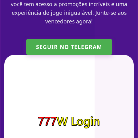
você tem acesso a promoções incríveis e uma
experiência de jogo inigualável. Junte-se aos
vencedores agora!
SEGUIR NO TELEGRAM