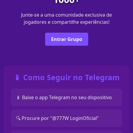
Junte-se a uma comunidade exclusiva de
jogadores e compartilhe experiências!
Entrar Grupo
📱 Como Seguir no Telegram
📱 Baixe o app Telegram no seu dispositivo
🔍 Procure por "@777W LoginOficial"