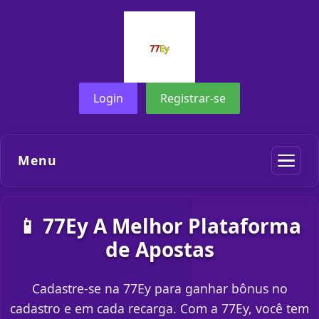
Login
Registrar-se
Menu
📱 77Ey A Melhor Plataforma
de Apostas
Cadastre-se na 77Ey para ganhar bônus no
cadastro e em cada recarga. Com a 77Ey, você tem