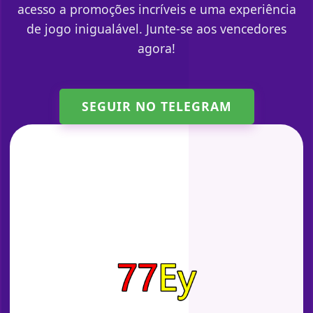
acesso a promoções incríveis e uma experiência
de jogo inigualável. Junte-se aos vencedores
agora!
SEGUIR NO TELEGRAM